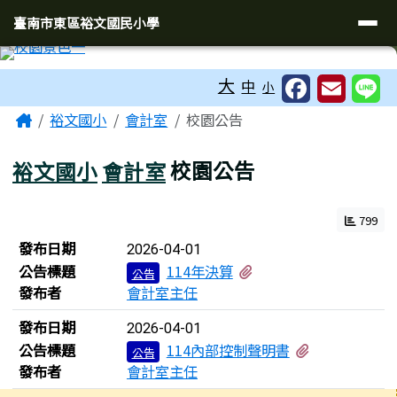
臺南市東區裕文國民小學
導覽列
跳至主內容區
臺南市東區裕文國民小學
工具列
大
中
小
頁尾區域
主內容區域
Home
裕文國小
會計室
校園公告
裕文國小
會計室
校園公告
799
新聞列表
發布日期
2026-04-01
有1個附檔
公告標題
114年決算
公告
發布者
會計室主任
發布日期
2026-04-01
有1個附檔
公告標題
114內部控制聲明書
公告
發布者
會計室主任