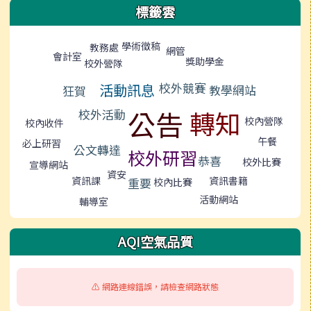
標籤雲
標籤雲導覽
學術徵稿
教務處
網管
會計室
獎助學金
校外營隊
校外競賽
活動訊息
教學網站
狂賀
公告
轉知
校外活動
校內營隊
校內收件
午餐
必上研習
公文轉達
校外研習
恭喜
校外比賽
宣導網站
資安
資訊書籍
資訊課
重要
校內比賽
活動網站
輔導室
AQI空氣品質
⚠️ 網路連線錯誤，請檢查網路狀態