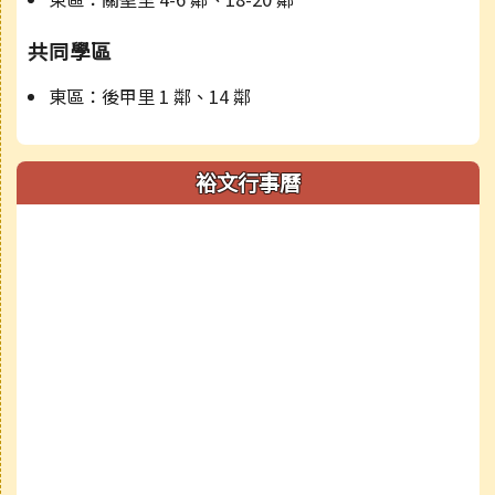
共同學區
東區：後甲里 1 鄰、14 鄰
裕文行事曆