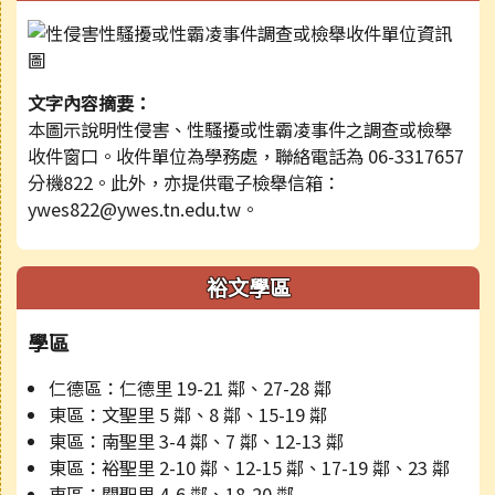
文字內容摘要：
本圖示說明性侵害、性騷擾或性霸凌事件之調查或檢舉
收件窗口。收件單位為學務處，聯絡電話為 06-3317657
分機822。此外，亦提供電子檢舉信箱：
ywes822@ywes.tn.edu.tw。
裕文學區
學區
仁德區：仁德里 19-21 鄰、27-28 鄰
東區：文聖里 5 鄰、8 鄰、15-19 鄰
東區：南聖里 3-4 鄰、7 鄰、12-13 鄰
東區：裕聖里 2-10 鄰、12-15 鄰、17-19 鄰、23 鄰
東區：關聖里 4-6 鄰、18-20 鄰