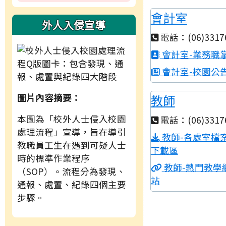
會計室
外人入侵宣導
電話：(06)3317
會計室-業務職
會計室-校園公
圖片內容摘要：
教師
本圖為「校外人士侵入校園
電話：(06)3317
處理流程」宣導，旨在導引
教師-各處室檔
教職員工生在遇到可疑人士
下載區
時的標準作業程序
教師-熱門教學
（SOP）。流程分為發現、
站
通報、處置、紀錄四個主要
步驟。