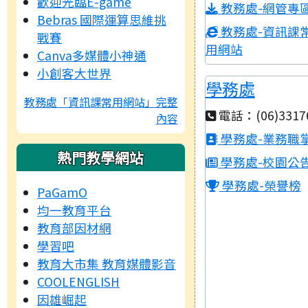
歡迎光臨E-game
教務處-網管專
Bebras 國際運算思維挑
教務處-資訊課
戰賽
用網站
Canva多媒體小神通
小創客大世界
學務處
教務處「資訊課常用網站」完整
電話：(06)3317
內容
學務處-業務職
熱門教學網站
學務處-校園公
學務處-榮譽榜
PaGamO
均一教育平台
教育部因材網
學習吧
教育大市集 教育媒體影音
COOLENGLISH
因雄崛起