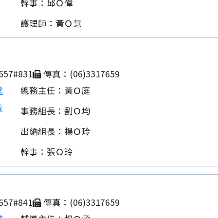
幹事：邱Ｏ偉
護理師：黃Ｏ慧
657#831
傳真：(06)3317659
掌
總務主任：黃Ｏ庭
告
事務組長：劉Ｏ均
出納組長：楊Ｏ玲
幹事：張Ｏ玲
657#841
傳真：(06)3317659