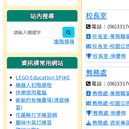
校長室
站內搜尋
電話：(06)3317
search
校長室-業務職
進階搜尋
校長室-校園公
校長室-榮譽榜
資訊課常用網站
教務處
LEGO Education SPIKE
電話：(06)3317
機器人初階課程
快樂使用電腦
教務處-業務職
爺爺的有機農場(滑鼠練
教務處-校園公
習)
教務處-榮譽榜
花蓮縣打字練習網
趣味中英打練習
教務處-資安專