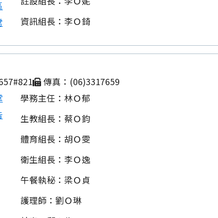
註設組長：李Ｏ妮
區
資訊組長：李Ｏ錡
常
657#821
傳真：(06)3317659
掌
學務主任：林Ｏ郁
告
生教組長：蔡Ｏ鈞
體育組長：胡Ｏ雯
衛生組長：李Ｏ逸
午餐執秘：梁Ｏ貞
護理師：劉Ｏ琳