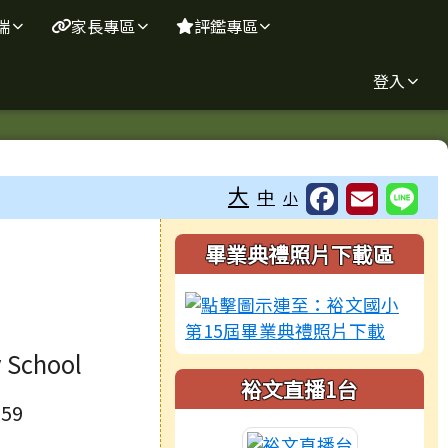
端
家長專區
評鑑專區
登入
大
中
小
右邊區域內容
畢業典禮照片下載區
y School
裕文直播1台
59