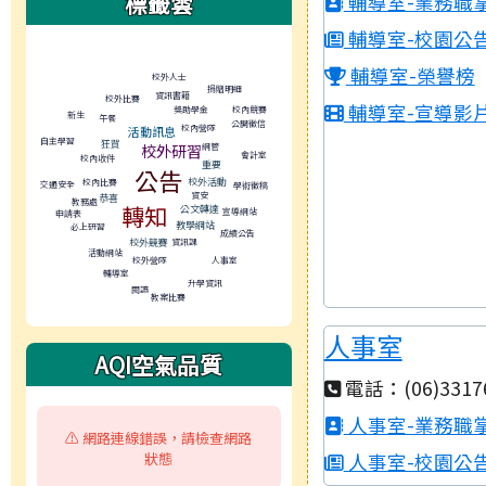
標籤雲
輔導室-業務職
輔導室-校園公
標籤雲導覽
輔導室-榮譽榜
校外人士
捐贈明細
資訊書籍
校外比賽
輔導室-宣導影
獎助學金
校內競賽
新生
午餐
公開徵信
校內營隊
活動訊息
自主學習
狂賀
網管
校外研習
會計室
校內收件
重要
公告
校外活動
校內比賽
交通安全
學術徵稿
資安
恭喜
教務處
轉知
公文轉達
宣導網站
申請表
教學網站
必上研習
成績公告
資訊課
校外競賽
活動網站
人事室
校外營隊
輔導室
升學資訊
閱讀
教案比賽
人事室
AQI空氣品質
電話：(06)3317
人事室-業務職
⚠️ 網路連線錯誤，請檢查網路
狀態
人事室-校園公