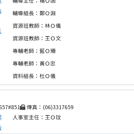
掌
輔導主任：楊Ｏ函
告
輔導組長：鄭Ｏ淵
資源班教師：林Ｏ儀
片
資源班教師：王Ｏ文
專輔老師：藍Ｏ珊
專輔老師：黃Ｏ忠
資料組長：杜Ｏ儀
657#851
傳真：(06)3317659
掌
人事室主任：王Ｏ玟
告