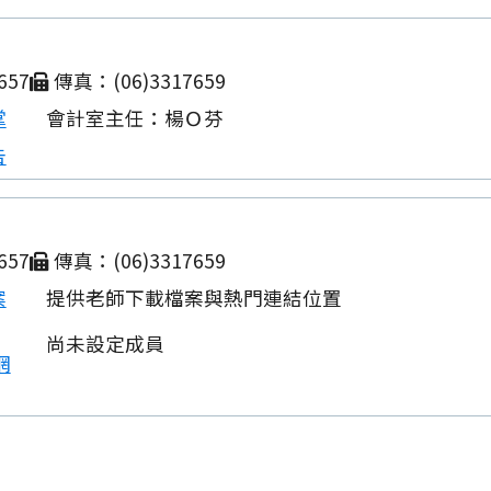
657
傳真：(06)3317659
掌
會計室主任：楊Ｏ芬
告
657
傳真：(06)3317659
案
提供老師下載檔案與熱門連結位置
尚未設定成員
網