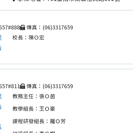
657#888
傳真：(06)3317659
掌
校長：陳Ｏ宏
告
657#811
傳真：(06)3317659
掌
教務主任：張Ｏ茵
告
教學組長：王Ｏ豪
課程研發組長：羅Ｏ芳
區