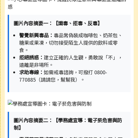
圖片內容摘要一：【識毒、拒毒、反毒】
警覺新興毒品：
毒品常偽裝成咖啡包、奶茶包、
糖果或果凍，切勿接受陌生人提供的飲料或零
食。
拒絕誘惑：
建立正確的人生觀，勇敢說「不」，
遠離是非場所。
求助專線：
如需戒毒諮詢，可撥打 0800-
770885（請請您，幫幫我）。
圖片內容摘要二：【學務處宣導：電子菸危害與防
制】