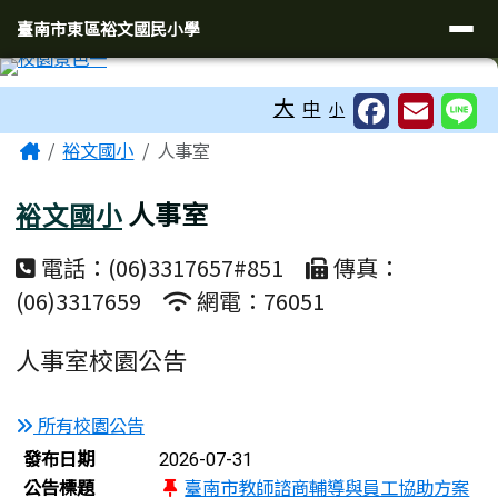
臺南市東區裕文國民小學
導覽列
跳至主內容區
臺南市東區裕文國民小學
工具列
大
中
小
頁尾區域
主內容區域
Home
裕文國小
人事室
裕文國小
人事室
電話：(06)3317657#851
傳真：
(06)3317659
網電：76051
人事室校園公告
所有校園公告
新聞列表
發布日期
2026-07-31
公告標題
臺南市教師諮商輔導與員工協助方案