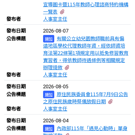
宣導圖卡暨115年教師心理諮商特約機構
有2個附檔
一覽表
發布者
人事室主任
發布日期
2026-08-07
公告標題
有關公立幼兒園教師職前具有偏
轉知
遠地區學校代理教師年資，經依師資培
育法第22條第1項規定用以抵免修習教育
實習者，得依教師待遇條例等相關規定
有2個附檔
辦理提敘
發布者
人事室主任
發布日期
2026-08-05
公告標題
原住民族委員會115年7月9日公告
轉知
有3個附
之原住民族歲時祭儀放假日期
發布者
人事室主任
發布日期
2026-08-04
公告標題
內政部115年「遇見心動時」單身
轉知