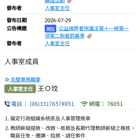
有4個附檔
聯誼活動
發布者
人事室主任
發布日期
2026-07-29
公告標題
公益揭弊者保護法第十一條第一
轉知
有4個附檔
項第二款裁罰基準
發布者
人事室主任
人事室成員
完整業務職掌
王Ｏ玟
人事室主任
電話： (06)3317657#851
網電： 76051
擬定行政組織系統表及人事管理規章
教師薪級提敘、改敘、核敘及長期代理教師薪級之報核，
職員任免、遷調、銓敘、請任案件