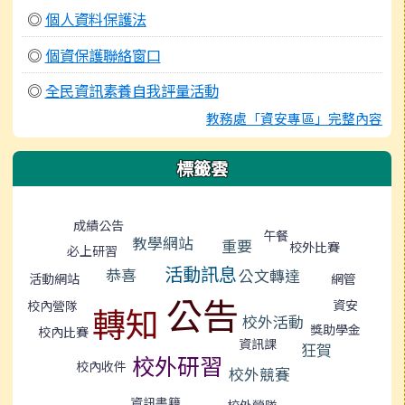
◎
個人資料保護法
◎
個資保護聯絡窗口
◎
全民資訊素養自我評量活動
教務處「資安專區」完整內容
標籤雲
標籤雲導覽
成績公告
午餐
教學網站
重要
校外比賽
必上研習
活動訊息
恭喜
公文轉達
網管
活動網站
公告
資安
校內營隊
轉知
校外活動
獎助學金
校內比賽
資訊課
狂賀
校外研習
校內收件
校外競賽
資訊書籍