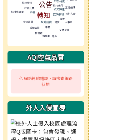
公告
校外活動
校內營隊
校內收件
宣導網站
校內比賽
公文轉達
科技化評量
恭喜
轉知
校外人士
教學網站
網管
資訊書籍
校外競賽
資安
人事室
午餐
成績公告
交通安全
教務處
輔導室
新生
AQI空氣品質
⚠️ 網路連線錯誤，請檢查網路
狀態
外人入侵宣導