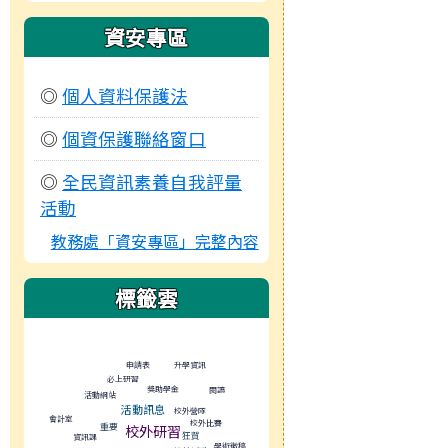
資安專區
◎
個人資料保護法
◎
個資保護聯絡窗口
◎
全民資訊素養自我評量
活動
教務處「資安專區」完整內容
標籤雲
標籤雲導覽
升學資訊
申請表
必上研習
獎助學金
閱讀
活動網站
活動訊息
校外營隊
會計室
校外比賽
重要
校外研習
狂賀
資訊課
學術徵稿