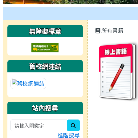
工具列
頁尾區域
主內容區
左邊區域內容
無障礙標章
所有書籍
book:
舊校網連結
站內搜尋
search
進階搜尋