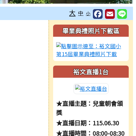
大
中
小
右邊區域內容
畢業典禮照片下載區
裕文直播1台
★直播主題：兒童朝會頒
獎
★直播日期：115.06.30
★直播時間：08:00-08:30