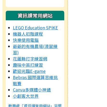
資訊課常用網站
LEGO Education SPIKE
機器人初階課程
快樂使用電腦
爺爺的有機農場(滑鼠練
習)
花蓮縣打字練習網
趣味中英打練習
歡迎光臨E-game
Bebras 國際運算思維挑
戰賽
Canva多媒體小神通
小創客大世界
教務處「資訊課常用網站」完整