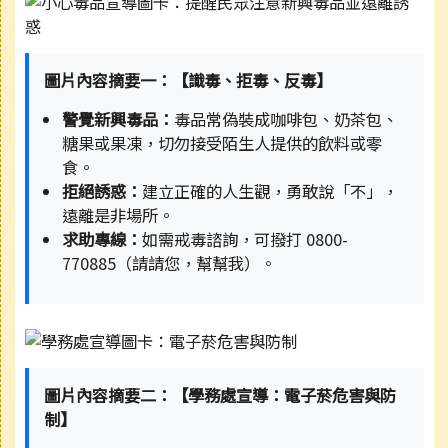
圖片內容摘要一：【識毒、拒毒、反毒】
警覺新興毒品：
毒品常偽裝成咖啡包、奶茶包、
糖果或果凍，切勿接受陌生人提供的飲料或零
食。
拒絕誘惑：
建立正確的人生觀，勇敢說「不」，
遠離是非場所。
求助專線：
如需戒毒諮詢，可撥打 0800-
770885（請請您，幫幫我）。
圖片內容摘要二：【學務處宣導：電子菸危害與防
制】