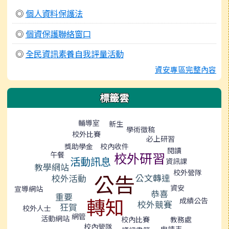
◎
個人資料保護法
◎
個資保護聯絡窗口
◎
全民資訊素養自我評量活動
資安專區完整內容
標籤雲
標籤雲導覽
輔導室
新生
學術徵稿
校外比賽
必上研習
校內收件
獎助學金
閱讀
校外研習
午餐
活動訊息
資訊課
教學網站
校外營隊
公告
公文轉達
校外活動
資安
宣導網站
恭喜
重要
轉知
成績公告
校外競賽
狂賀
校外人士
網管
活動網站
校內比賽
教務處
校內營隊