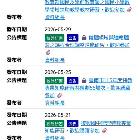
教育部國民及學前教育署之國民小學數
有
學領域扶助教學教材研習，歡迎參加
發布者
資料組長
發布日期
2026-05-29
公告標題
健體領域與適應體
校外研習
公告
育之課程合理調整增能研習，歡迎參加
有1個附檔
發布者
資料組長
發布日期
2026-05-25
公告標題
臺南市115年度特教
校外研習
公告
專業知能研習共規劃55場次，歡迎踴躍
有1個附檔
參加
發布者
資料組長
發布日期
2026-05-21
公告標題
復興國中辦理特教專業
校外研習
公告
有1個附檔
知能研習，歡迎踴躍參加
發布者
資料組長