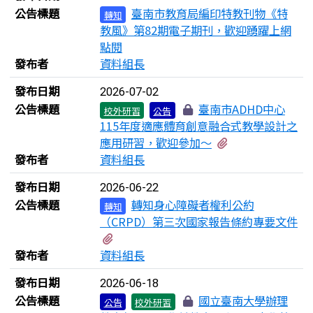
公告標題
臺南市教育局編印特教刊物《特
轉知
教風》第82期電子期刊，歡迎踴躍上網
點閱
發布者
資料組長
發布日期
2026-07-02
公告標題
臺南市ADHD中心
校外研習
公告
115年度適應體育創意融合式教學設計之
有1個附檔
應用研習，歡迎參加～
發布者
資料組長
發布日期
2026-06-22
公告標題
轉知身心障礙者權利公約
轉知
（CRPD）第三次國家報告條約專要文件
有3個附檔
發布者
資料組長
發布日期
2026-06-18
公告標題
國立臺南大學辦理
公告
校外研習