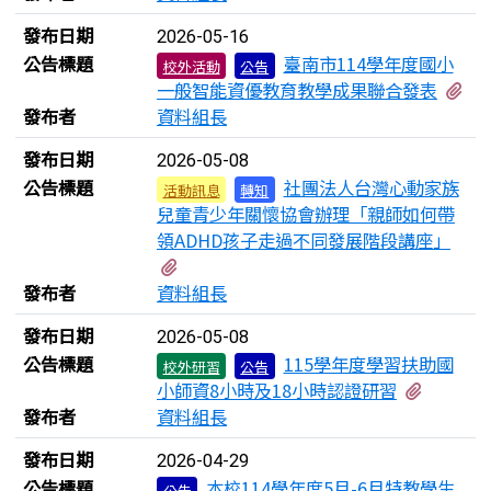
發布日期
2026-05-16
公告標題
臺南市114學年度國小
校外活動
公告
有
一般智能資優教育教學成果聯合發表
發布者
資料組長
發布日期
2026-05-08
公告標題
社團法人台灣心動家族
活動訊息
轉知
兒童青少年關懷協會辦理「親師如何帶
領ADHD孩子走過不同發展階段講座」
有2個附檔
發布者
資料組長
發布日期
2026-05-08
公告標題
115學年度學習扶助國
校外研習
公告
有3個附
小師資8小時及18小時認證研習
發布者
資料組長
發布日期
2026-04-29
公告標題
本校114學年度5月-6月特教學生
公告