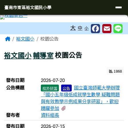
臺南市東區裕文國民小學
導覽列
跳至主內容區
臺南市東區裕文國民小學
工具列
大
中
小
頁尾區域
主內容區域
Home
裕文國小
校園公告
裕文國小
輔導室
校園公告
1868
新聞列表
發布日期
2026-07-20
公告標題
國立臺灣師範大學辦理
校外研習
公告
「國小五年級低成就學生數學 疑難問題
與有效教學示例成果分享研習」，歡迎
有1個附檔
踴躍參加
發布者
資料組長
發布日期
2026-07-15