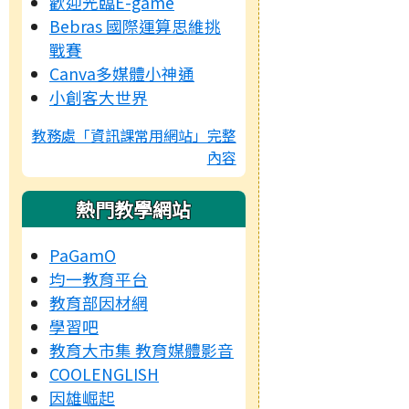
歡迎光臨E-game
Bebras 國際運算思維挑
戰賽
Canva多媒體小神通
小創客大世界
教務處「資訊課常用網站」完整
內容
熱門教學網站
PaGamO
均一教育平台
教育部因材網
學習吧
教育大市集 教育媒體影音
COOLENGLISH
因雄崛起