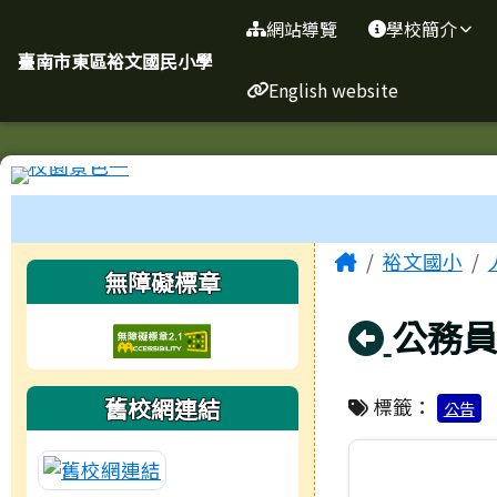
臺南市東區裕文國民小學
導覽列
跳至主內容區
網站導覽
學校簡介
臺南市東區裕文國民小學
English website
工具列
頁尾區域
主內容區
Home
裕文國小
左邊區域內容
無障礙標章
回上頁
公務
舊校網連結
標籤：
公告