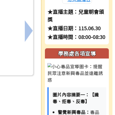
★直播主題：兒童朝會頒
獎
★直播日期：115.06.30
園契約進用教保員及私立幼兒園專任教師年資相關疑義一
下一筆：人事行政總處辦理之全國公教員工
★直播時間：08:00-08:30
學務處各項宣導
圖片內容摘要一：【識
毒、拒毒、反毒】
警覺新興毒品：
毒品