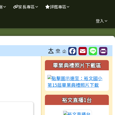
端
家長專區
評鑑專區
登入
大
中
小
右邊區域內容
畢業典禮照片下載區
裕文直播1台