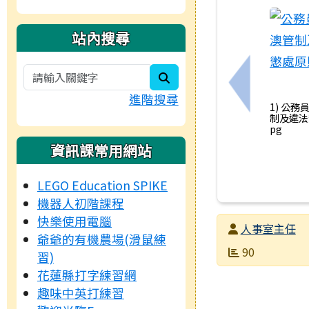
站內搜尋
search
上一筆：有
進階搜尋
1) 公務
制及違法
pg
資訊課常用網站
LEGO Education SPIKE
機器人初階課程
快樂使用電腦
發布者
人事室主任
爺爺的有機農場(滑鼠練
發布日期
瀏覽次數
90
習)
花蓮縣打字練習網
趣味中英打練習