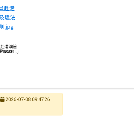
關公立高級中等以下學校教師採計曾任2所以上公立幼兒
員赴港澳管
懲處原則.j
2026-07-08 09:47:26