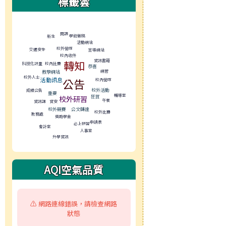
標籤雲
標籤雲導覽
閱讀
學術徵稿
新生
活動網站
校外營隊
交通安全
宣導網站
校內收件
資訊書籍
轉知
科技化評量
校內比賽
恭喜
網管
教學網站
校外人士
公告
活動訊息
校內營隊
校外活動
成績公告
重要
輔導室
狂賀
校外研習
午餐
資訊課
資安
校外競賽
公文轉達
校外比賽
教務處
獎助學金
申請表
必上研習
會計室
人事室
升學資訊
AQI空氣品質
⚠️ 網路連線錯誤，請檢查網路
狀態