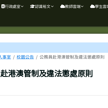
行政處室
認識裕文
教師雲端
學生雲
域
人事室
校園公告
公務員赴港澳管制及違法懲處原則
員赴港澳管制及違法懲處原則