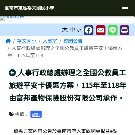
臺南市東區裕文國民小學
導覽列
跳至主內容區
臺南市東區裕文國民小學
工具列
大
中
小
頁尾區域
主內容區域
Home
裕文國小
人事室
校園公告
人事行政總處辦理之全國公教員工旅遊平安卡優惠方
案，115年至118...
回上頁
人事行政總處辦理之全國公教員工
旅遊平安卡優惠方案，115年至118年
由富邦產物保險股份有限公司承作。
標籤：
轉知
優惠方案內容公告於臺南市府人事處網頁權益e點