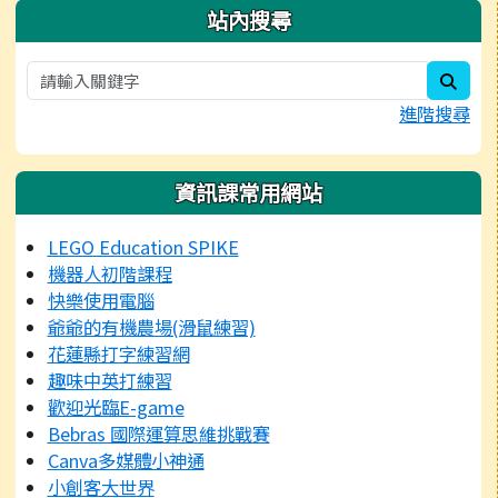
站內搜尋
sear
進階搜尋
資訊課常用網站
LEGO Education SPIKE
機器人初階課程
快樂使用電腦
爺爺的有機農場(滑鼠練習)
花蓮縣打字練習網
趣味中英打練習
歡迎光臨E-game
Bebras 國際運算思維挑戰賽
Canva多媒體小神通
小創客大世界