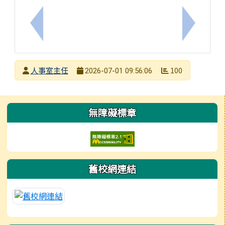
上一筆：公務員赴港澳管制及違法懲處原則
下一筆：
發布者
人事室主任
100
2026-07-01 09:56:06
發布日期
瀏覽次數
左邊區域內容
無障礙標章
舊校網連結