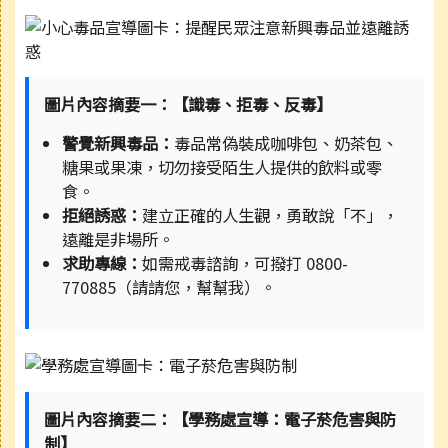
圖片內容摘要一：【識毒、拒毒、反毒】
警覺新興毒品：
毒品常偽裝成咖啡包、奶茶包、
糖果或果凍，切勿接受陌生人提供的飲料或零
食。
拒絕誘惑：
建立正確的人生觀，勇敢說「不」，
遠離是非場所。
求助專線：
如需戒毒諮詢，可撥打 0800-
770885（請請您，幫幫我）。
圖片內容摘要二：【學務處宣導：電子菸危害與防
制】