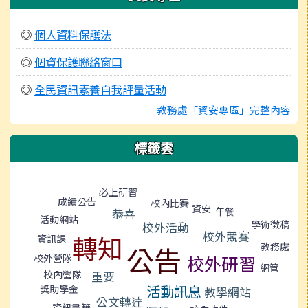
◎
個人資料保護法
◎
個資保護聯絡窗口
◎
全民資訊素養自我評量活動
教務處「資安專區」完整內容
標籤雲
標籤雲導覽
必上研習
成績公告
校內比賽
資安
午餐
恭喜
活動網站
學術徵稿
校外活動
校外競賽
轉知
資訊課
教務處
公告
校外營隊
校外研習
網管
校內營隊
重要
活動訊息
獎助學金
教學網站
公文轉達
資訊書籍