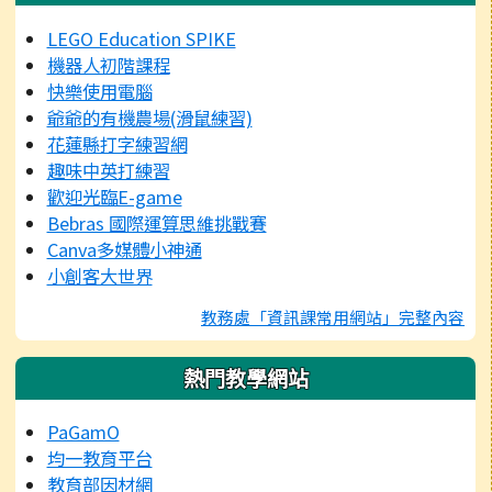
LEGO Education SPIKE
機器人初階課程
快樂使用電腦
爺爺的有機農場(滑鼠練習)
花蓮縣打字練習網
趣味中英打練習
歡迎光臨E-game
Bebras 國際運算思維挑戰賽
Canva多媒體小神通
小創客大世界
教務處「資訊課常用網站」完整內容
熱門教學網站
PaGamO
均一教育平台
教育部因材網