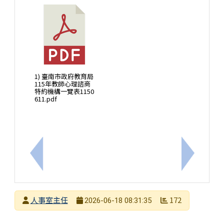
1) 臺南市政府教育局
115年教師心理諮商
特約機構一覽表1150
611.pdf
上一筆：內政部115年「遇見心動時」單身聯誼活動
下一筆：
發布者
人事室主任
172
2026-06-18 08:31:35
發布日期
瀏覽次數