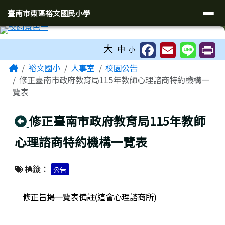
臺南市東區裕文國民小學
導覽列
跳至主內容區
臺南市東區裕文國民小學
工具列
大
中
小
頁尾區域
主內容區域
Home
裕文國小
人事室
校園公告
修正臺南市政府教育局115年教師心理諮商特約機構一
覽表
回上頁
修正臺南市政府教育局115年教師
心理諮商特約機構一覽表
標籤：
公告
修正旨揭一覽表備註(這會心理諮商所)