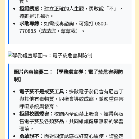
食。
拒絕誘惑：
建立正確的人生觀，勇敢說「不」，
遠離是非場所。
求助專線：
如需戒毒諮詢，可撥打 0800-
770885（請請您，幫幫我）。
圖片內容摘要二：【學務處宣導：電子菸危害與防
制】
電子菸不是戒菸工具：
多數電子菸仍含有尼古丁
與其他有毒物質，同樣會導致成癮，並嚴重傷害
呼吸系統與發育。
拒絕校園煙害：
校園內全面禁止吸食、攜帶與販
售電子菸及各類菸品，共同維護健康無菸的學習
環境。
勇敢說不：
面對同儕誘惑或好奇心驅使，請堅定