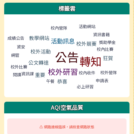
標籤雲
標籤雲導覽
活動網站
校內營隊
資訊書籍
教學網站
成績公告
活動訊息
獎助學金
校外競賽
資安
校內比賽
校外活動
公告
網管
轉知
狂賀
公文轉達
校外比賽
校外研習
校外營隊
校內收件
資訊課
重要
閱讀
恭喜
申請表
午餐
必上研習
AQI空氣品質
⚠️ 網路連線錯誤，請檢查網路狀態