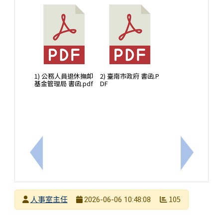
1) 公務人員退休撫卹
2) 臺南市政府 書函.P
基金管理局 書函.pdf
DF
上一筆：本府政風處製作有關「利用職務詐取公款」
下一筆：
發布者
人事室主任
105
2026-06-06 10:48:08
發布日期
瀏覽次數