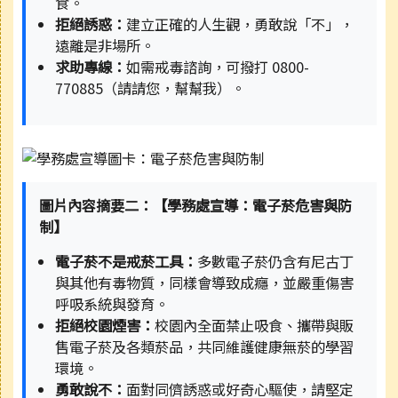
食。
拒絕誘惑：
建立正確的人生觀，勇敢說「不」，
遠離是非場所。
求助專線：
如需戒毒諮詢，可撥打 0800-
770885（請請您，幫幫我）。
圖片內容摘要二：【學務處宣導：電子菸危害與防
制】
電子菸不是戒菸工具：
多數電子菸仍含有尼古丁
與其他有毒物質，同樣會導致成癮，並嚴重傷害
呼吸系統與發育。
拒絕校園煙害：
校園內全面禁止吸食、攜帶與販
售電子菸及各類菸品，共同維護健康無菸的學習
環境。
勇敢說不：
面對同儕誘惑或好奇心驅使，請堅定