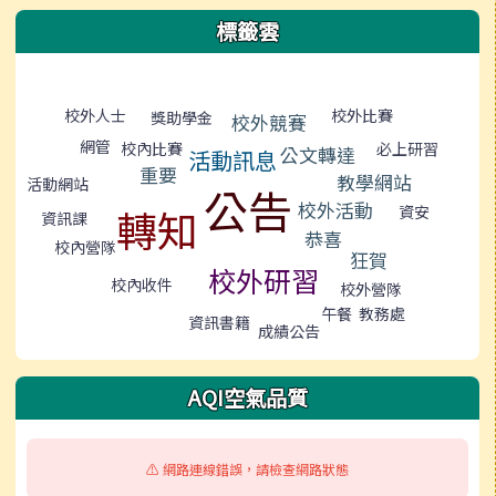
標籤雲
標籤雲導覽
校外比賽
校外人士
獎助學金
校外競賽
網管
校內比賽
必上研習
公文轉達
活動訊息
重要
教學網站
活動網站
公告
校外活動
轉知
資安
資訊課
恭喜
校內營隊
狂賀
校外研習
校內收件
校外營隊
教務處
午餐
資訊書籍
成績公告
AQI空氣品質
⚠️ 網路連線錯誤，請檢查網路狀態