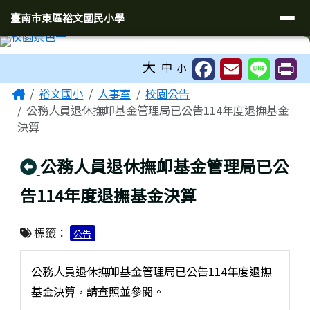
臺南市東區裕文國民小學
導覽列
跳至主內容區
臺南市東區裕文國民小學
工具列
大
中
小
頁尾區域
主內容區域
Home
裕文國小
人事室
校園公告
公務人員退休撫卹基金管理局已公告114年度退撫基金
決算
回上頁
公務人員退休撫卹基金管理局已公
告114年度退撫基金決算
標籤：
公告
公務人員退休撫卹基金管理局已公告114年度退撫
基金決算，請查照並參閱。