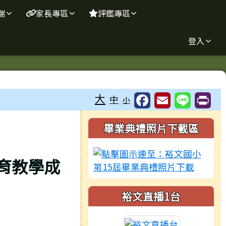
端
家長專區
評鑑專區
登入
大
中
小
右邊區域內容
畢業典禮照片下載區
育教學成
裕文直播1台