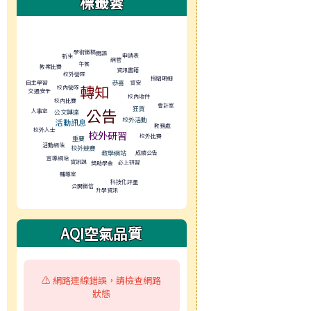
標籤雲
標籤雲導覽
學術徵稿
閱讀
申請表
新生
網管
午餐
教案比賽
資訊書籍
校外營隊
捐贈明細
自主學習
恭喜
資安
轉知
校內營隊
交通安全
校內收件
校內比賽
會計室
公告
狂賀
人事室
公文轉達
校外活動
活動訊息
教務處
校外人士
校外研習
校外比賽
重要
活動網站
校外競賽
教學網站
成績公告
宣導網站
資訊課
必上研習
獎助學金
輔導室
科技化評量
公開徵信
升學資訊
AQI空氣品質
⚠️ 網路連線錯誤，請檢查網路
狀態