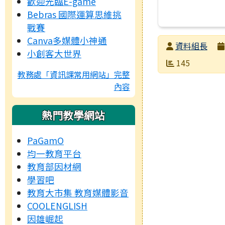
歡迎光臨E-game
Bebras 國際運算思維挑
戰賽
Canva多媒體小神通
發布者
資料組長
小創客大世界
發布日期
瀏覽次數
145
教務處「資訊課常用網站」完整
內容
熱門教學網站
PaGamO
均一教育平台
教育部因材網
學習吧
教育大市集 教育媒體影音
COOLENGLISH
因雄崛起