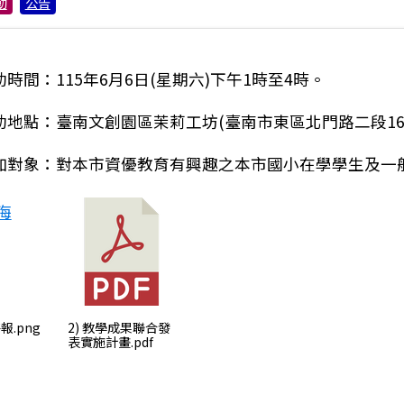
動
公告
動時間：115年6月6日(星期六)下午1時至4時。
活動地點：臺南文創園區茉莉工坊(臺南市東區北門路二段16
參加對象：對本市資優教育有興趣之本市國小在學學生及一
順國中辦理「114學年度國民中學區域職業試探與體驗示
報.png
2) 教學成果聯合發
表實施計畫.pdf