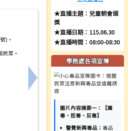
★直播主題：兒童朝會頒
獎
★直播日期：115.06.30
號)。
★直播時間：08:00-08:30
般民眾。
學務處各項宣導
範中心」之體驗營活動
下一筆：115年度友善校園「學生生命教
圖片內容摘要一：【識
毒、拒毒、反毒】
警覺新興毒品：
毒品