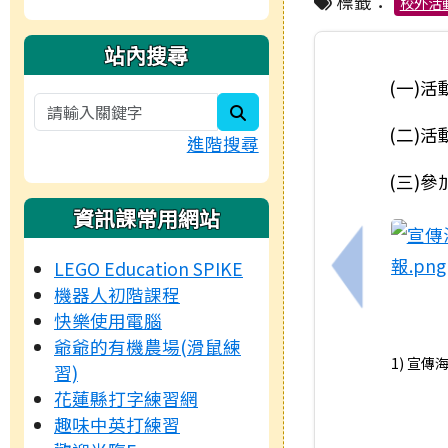
標籤：
校外活
站內搜尋
(一)活
search
(二)
進階搜尋
(三)
資訊課常用網站
LEGO Education SPIKE
上一筆：安
機器人初階課程
快樂使用電腦
爺爺的有機農場(滑鼠練
1) 宣傳海
習)
花蓮縣打字練習網
趣味中英打練習