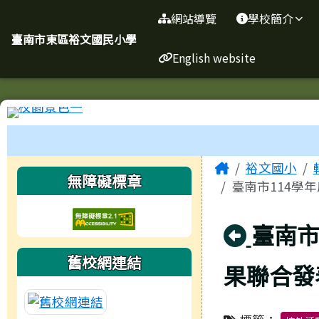
臺南市東區裕文國民小學
導覽列
跳至主內容區
網站導覽
學校簡介
臺南市東區裕文國民小學
English website
工具列
頁尾區域
主內容區
Home
裕文國小
左邊區域內容
無障礙標章
臺南市114學
回上頁
臺南市
舊校網連結
果聯合發