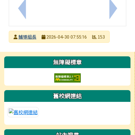
上一筆：「伴你同行-5月17日國際不再恐同日」
下一筆：
發布者
輔導組長
153
2026-04-30 07:55:16
發布日期
瀏覽次數
左邊區域內容
無障礙標章
舊校網連結
站內搜尋