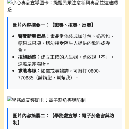
圖片內容摘要一：【識毒、拒毒、反毒】
警覺新興毒品：
毒品常偽裝成咖啡包、奶茶包、
糖果或果凍，切勿接受陌生人提供的飲料或零
食。
拒絕誘惑：
建立正確的人生觀，勇敢說「不」，
遠離是非場所。
求助專線：
如需戒毒諮詢，可撥打 0800-
770885（請請您，幫幫我）。
圖片內容摘要二：【學務處宣導：電子菸危害與防
制】