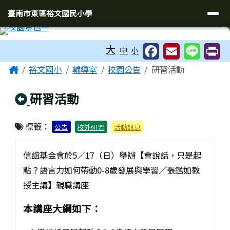
臺南市東區裕文國民小學
導覽列
跳至主內容區
臺南市東區裕文國民小學
工具列
大
中
小
頁尾區域
主內容區域
Home
裕文國小
輔導室
校園公告
研習活動
回上頁
研習活動
標籤：
公告
校外研習
活動訊息
信誼基金會於5／17（日）舉辦【會說話，只是起
點？語言力如何帶動0-8歲發展與學習／張鑑如教
授主講】親職講座
本講座大綱如下：