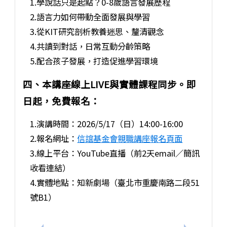
1.學說話只是起點？0-8歲語言發展歷程
2.語言力如何帶動全面發展與學習
3.從KIT研究剖析教養迷思、釐清觀念
4.共讀到對話，日常互動分齡策略
5.配合孩子發展，打造促進學習環境
四、本講座線上LIVE與實體課程同步。即
日起，免費報名：
1.演講時間：2026/5/17（日）14:00-16:00
2.報名網址：
信誼基金會親職講座報名頁面
3.線上平台：YouTube直播（前2天email／簡訊
收看連結）
4.實體地點：知新劇場（臺北市重慶南路二段51
號B1）