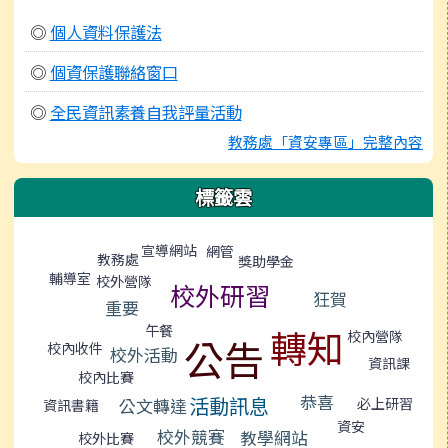
◎
個人資料保護法
◎
個資保護聯絡窗口
◎
全民資訊素養自我評量活動
教務處「資安專區」完整內容
標籤雲
標籤雲導覽
宣導網站
網管
教務處
獎助學金
輔導室
校外營隊
校外研習
狂賀
重要
午餐
轉知
校內營隊
公告
校內收件
校外活動
資訊課
校內比賽
恭喜
活動訊息
公文轉達
必上研習
資訊書籍
資安
校外競賽
教學網站
校外比賽