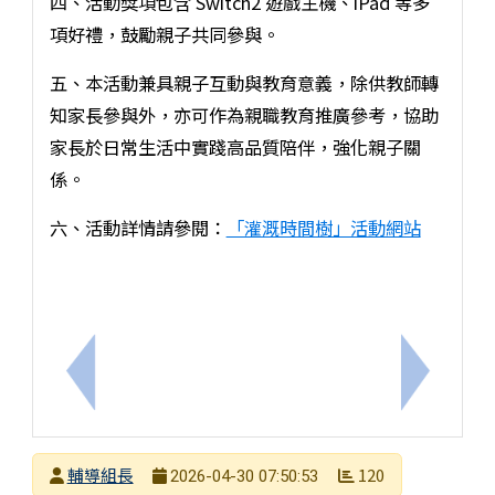
四、活動獎項包含 Switch2 遊戲主機、iPad 等多
項好禮，鼓勵親子共同參與。
五、本活動兼具親子互動與教育意義，除供教師轉
知家長參與外，亦可作為親職教育推廣參考，協助
家長於日常生活中實踐高品質陪伴，強化親子關
係。
六、活動詳情請參閱：
「灌溉時間樹」活動網站
上一筆：研習活動
下一筆：本
發布者
輔導組長
120
2026-04-30 07:50:53