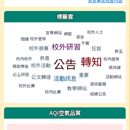
資安專區完整內容
標籤雲
標籤雲導覽
校外人士
宣導網站
網管
資安
校外營隊
閱讀
午餐
校外研習
校外競賽
狂賀
新生
轉知
恭喜
公告
校內收件
校內營隊
校外活動
獎助學金
資訊課
重要
必上研習
公文轉達
活動網站
活動訊息
資訊書籍
校外比賽
教學網站
校內比賽
成績公告
AQI空氣品質