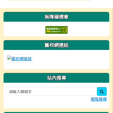
發布日期
瀏覽次數
左邊區域內容
無障礙標章
舊校網連結
站內搜尋
sear
進階搜尋