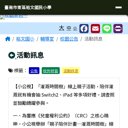
臺南市東區裕文國民小學
導覽列
跳至主內容區
臺南市東區裕文國民小學
工具列
大
中
小
頁尾區域
主內容區域
Home
裕文國小
輔導室
校園公告
活動訊息
回上頁
活動訊息
標籤：
公告
校外研習
活動訊息
【小公視】「灌溉時間樹」線上親子活動，陪伴灌
溉就有機會抽 Switch2、iPad 等多項好禮，請查照
並鼓勵踴躍參與。
一、為響應《兒童權利公約》（CRC）之核心精
神，小公視舉辦「親子陪伴計畫─灌溉時間樹」線