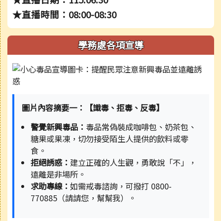
★直播時間：08:00-08:30
學務處各項宣導
圖片內容摘要一：【識毒、拒毒、反毒】
警覺新興毒品：
毒品常偽裝成咖啡包、奶茶包、
糖果或果凍，切勿接受陌生人提供的飲料或零
食。
拒絕誘惑：
建立正確的人生觀，勇敢說「不」，
遠離是非場所。
求助專線：
如需戒毒諮詢，可撥打 0800-
770885（請請您，幫幫我）。