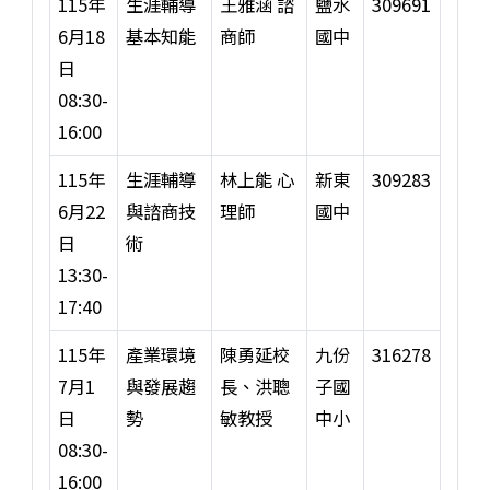
115年
生涯輔導
王雅涵 諮
鹽水
309691
6月18
基本知能
商師
國中
日
08:30-
16:00
115年
生涯輔導
林上能 心
新東
309283
6月22
與諮商技
理師
國中
日
術
13:30-
17:40
115年
產業環境
陳勇延校
九份
316278
7月1
與發展趨
長、洪聰
子國
日
勢
敏教授
中小
08:30-
16:00