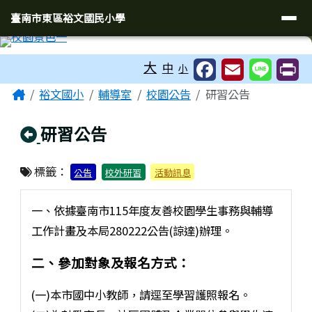
臺南市東區裕文國民小學
導覽列
跳至主內容區
臺南市東區裕文國民小學
工具列
大
中
小
頁尾區域
主內容區域
Home
裕文國小
輔導室
校園公告
研習公告
回上頁
研習公告
標籤：
公告
校外研習
活動訊息
一、依據臺南市115年度友善校園學生事務與輔導
工作計畫及本局280222公告(諒達)辦理。
二、參加對象及報名方式：
(一)本市國中小教師，請逕至學習護照報名。