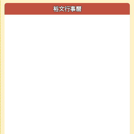
裕文行事曆