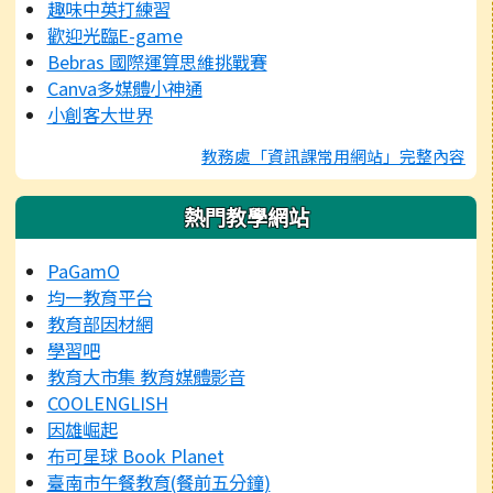
趣味中英打練習
歡迎光臨E-game
Bebras 國際運算思維挑戰賽
Canva多媒體小神通
小創客大世界
教務處「資訊課常用網站」完整內容
熱門教學網站
PaGamO
均一教育平台
教育部因材網
學習吧
教育大市集 教育媒體影音
COOLENGLISH
因雄崛起
布可星球 Book Planet
臺南市午餐教育(餐前五分鐘)