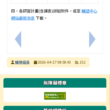
四、各研習計畫(含課表)詳如附件，或至
輔諮中心
網站最新消息
下載。
上一筆：本校114學年度5月-6月特教學生助理人員
下一筆：本
發布者
輔導組長
152
2026-04-27 08:58:43
發布日期
瀏覽次數
左邊區域內容
無障礙標章