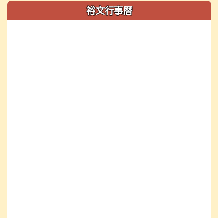
裕文行事曆