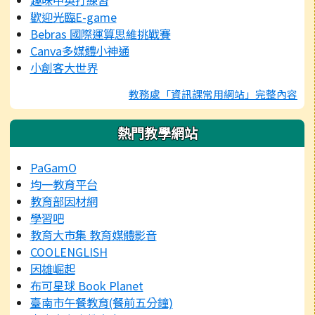
趣味中英打練習
歡迎光臨E-game
Bebras 國際運算思維挑戰賽
Canva多媒體小神通
小創客大世界
教務處「資訊課常用網站」完整內容
熱門教學網站
PaGamO
均一教育平台
教育部因材網
學習吧
教育大市集 教育媒體影音
COOLENGLISH
因雄崛起
布可星球 Book Planet
臺南市午餐教育(餐前五分鐘)