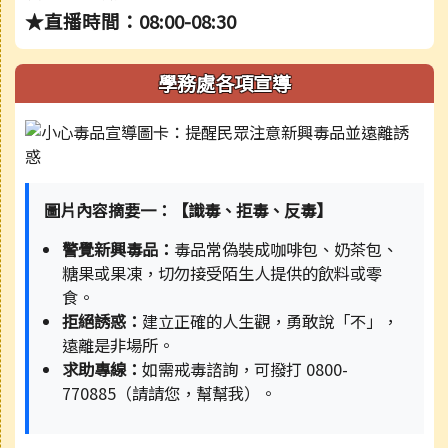
★直播時間：08:00-08:30
學務處各項宣導
圖片內容摘要一：【識毒、拒毒、反毒】
警覺新興毒品：
毒品常偽裝成咖啡包、奶茶包、
糖果或果凍，切勿接受陌生人提供的飲料或零
食。
拒絕誘惑：
建立正確的人生觀，勇敢說「不」，
遠離是非場所。
求助專線：
如需戒毒諮詢，可撥打 0800-
770885（請請您，幫幫我）。