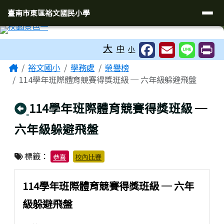
臺南市東區裕文國民小學
導覽列
跳至主內容區
臺南市東區裕文國民小學
工具列
大
中
小
頁尾區域
主內容區域
Home
裕文國小
學務處
榮譽榜
114學年班際體育競賽得獎班級 ─ 六年級躲避飛盤
回上頁
114學年班際體育競賽得獎班級 ─
六年級躲避飛盤
標籤：
恭喜
校內比賽
114學年班際體育競賽得獎班級 ─ 六年
級躲避飛盤