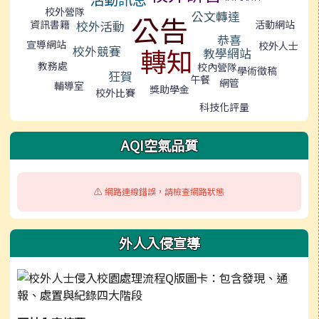
校外營隊
公文轉達
公告
資訊書籍
活動網站
校外活動
恭喜
宣導網站
校外人士
轉知
校外競賽
教學網站
教務處
校內營隊
學術徵稿
狂賀
午餐
網管
輔導室
獎助學金
校外比賽
科技化評量
AQI空氣品質
⚠️ 網路連線錯誤，請檢查網路狀態
外人入侵宣導