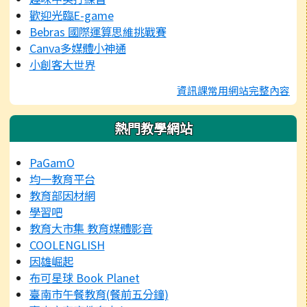
歡迎光臨E-game
Bebras 國際運算思維挑戰賽
Canva多媒體小神通
小創客大世界
資訊課常用網站完整內容
熱門教學網站
PaGamO
均一教育平台
教育部因材網
學習吧
教育大市集 教育媒體影音
COOLENGLISH
因雄崛起
布可星球 Book Planet
臺南市午餐教育(餐前五分鐘)