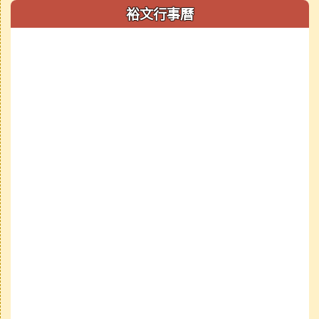
裕文行事曆