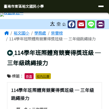
臺南市東區裕文國民小學
導覽列
跳至主內容區
臺南市東區裕文國民小學
工具列
大
中
小
頁尾區域
主內容區域
Home
裕文國小
學務處
榮譽榜
114學年班際體育競賽得獎班級 ─ 三年級跳繩接力
回上頁
114學年班際體育競賽得獎班級 ─
三年級跳繩接力
標籤：
恭喜
校內比賽
114學年班際體育競賽得獎班級 ─ 三年級
跳繩接力