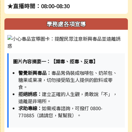
★直播時間：08:00-08:30
學務處各項宣導
圖片內容摘要一：【識毒、拒毒、反毒】
警覺新興毒品：
毒品常偽裝成咖啡包、奶茶包、
糖果或果凍，切勿接受陌生人提供的飲料或零
食。
拒絕誘惑：
建立正確的人生觀，勇敢說「不」，
遠離是非場所。
求助專線：
如需戒毒諮詢，可撥打 0800-
770885（請請您，幫幫我）。