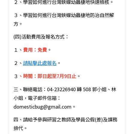
２、學習如何進行台灣鋏蠓幼蟲棲地快速檢核。
３、學習如何進行台灣鋏蠓幼蟲棲地防治自然解
方。
(四)活動費用及報名方式：
１、
費用：免費
。
２、
請點擊此處報名
。
３
、時間：即日起至7月9日止
。
三、聯絡電話：04-23226940 轉 508 郭小姐、林
小姐，電子郵件信箱：
domesticbug@gmail.com。
四、請給予參與研習之教師及學員公假(差)及課務
排代。