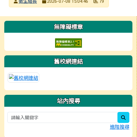
發布者
衛生組長
79
2026-07-08 15:04:46
發布日期
瀏覽次數
左邊區域內容
無障礙標章
舊校網連結
站內搜尋
sear
進階搜尋