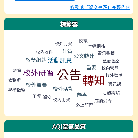
教務處「資安專區」完整內容
標籤雲
標籤雲導覽
閱讀
校外比賽
宣導網站
狂賀
校內收件
資訊書籍
公文轉達
活動訊息
教學網站
獎助學金
重要
校內營隊
公告
校外研習
網管
轉知
校外營隊
教務處
校外競賽
資訊課
校外活動
學術徵稿
活動網站
恭喜
午餐
資安
校內比賽
成績公告
必上研習
AQI空氣品質