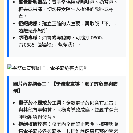
警覺新興毒品：
毒品常偽裝成咖啡包、奶茶包、
糖果或果凍，切勿接受陌生人提供的飲料或零
食。
拒絕誘惑：
建立正確的人生觀，勇敢說「不」，
遠離是非場所。
求助專線：
如需戒毒諮詢，可撥打 0800-
770885（請請您，幫幫我）。
圖片內容摘要二：【學務處宣導：電子菸危害與防
制】
電子菸不是戒菸工具：
多數電子菸仍含有尼古丁
與其他有毒物質，同樣會導致成癮，並嚴重傷害
呼吸系統與發育。
拒絕校園煙害：
校園內全面禁止吸食、攜帶與販
售電子菸及各類菸品，共同維護健康無菸的學習