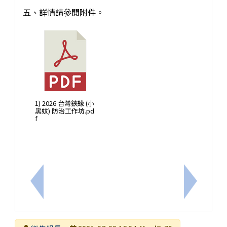
五、詳情請參閱附件。
1) 2026 台灣鋏蠓 (小
黑蚊) 防治工作坊.pd
f
上一筆：臺南市環保局辦理「台灣極西點的在地故事
下一筆：