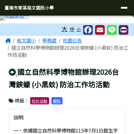
臺南市東區裕文國民小學
導覽列
跳至主內容區
臺南市東區裕文國民小學
工具列
大
中
小
頁尾區域
主內容區域
Home
裕文國小
學務處
校園公告
國立自然科學博物館辦理2026台灣鋏蠓 (小黑蚊) 防治工
作坊活動
回上頁
國立自然科學博物館辦理2026台
灣鋏蠓 (小黑蚊) 防治工作坊活動
標籤：
校外活動
轉知
說明:
一、依據國立自然科學博物館115年7月1日館生字