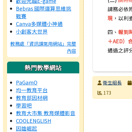
歡迎光臨E-game
Bebras 國際運算思維挑
請務必依
戰賽
現
，以利
Canva多媒體小神通
小創客大世界
四、
報到
＋AED）
教務處「資訊課常用網站」完整
通過之評
內容
熱門教學網站
PaGamO
發布者
衛生組長
均一教育平台
發布日期
瀏覽次數
173
教育部因材網
學習吧
教育大市集 教育媒體影音
COOLENGLISH
因雄崛起