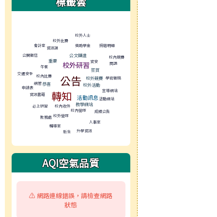
標籤雲
標籤雲導覽
校外人士
校外比賽
獎助學金
會計室
捐贈明細
資訊課
公開徵信
公文轉達
校內競賽
重要
資安
校外研習
閱讀
午餐
狂賀
交通安全
公告
校內比賽
學術徵稿
校外競賽
網管
恭喜
校外活動
申請表
宣導網站
轉知
資訊書籍
活動訊息
活動網站
教學網站
必上研習
校內收件
校內營隊
成績公告
校外營隊
教務處
人事室
輔導室
升學資訊
新生
AQI空氣品質
⚠️ 網路連線錯誤，請檢查網路
狀態