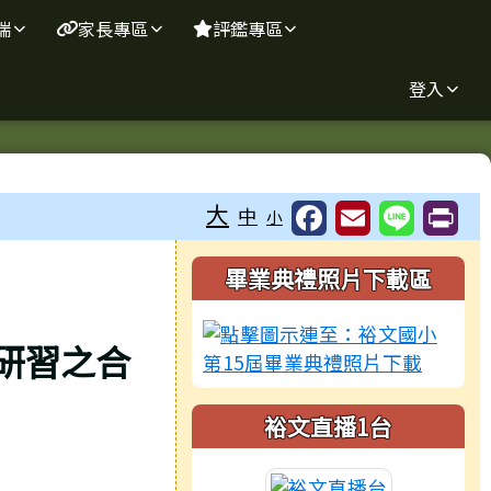
端
家長專區
評鑑專區
登入
大
中
小
右邊區域內容
畢業典禮照片下載區
研習之合
裕文直播1台