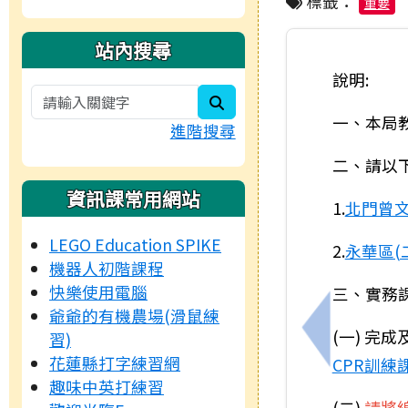
標籤：
重要
站內搜尋
說明:
search
一、本局教
進階搜尋
二、請以
資訊課常用網站
1.
北門曾
LEGO Education SPIKE
2.
永華區(
機器人初階課程
快樂使用電腦
三、實務
爺爺的有機農場(滑鼠練
(一) 完
習)
上一筆：轉知
花蓮縣打字練習網
CPR訓練
趣味中英打練習
(二)
請將線