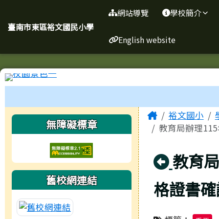
臺南市東區裕文國民小學
導覽列
跳至主內容區
網站導覽
學校簡介
臺南市東區裕文國民小學
English website
工具列
頁尾區域
主內容區
Home
裕文國小
左邊區域內容
無障礙標章
教育局辦理11
回上頁
教育局
舊校網連結
格證書確