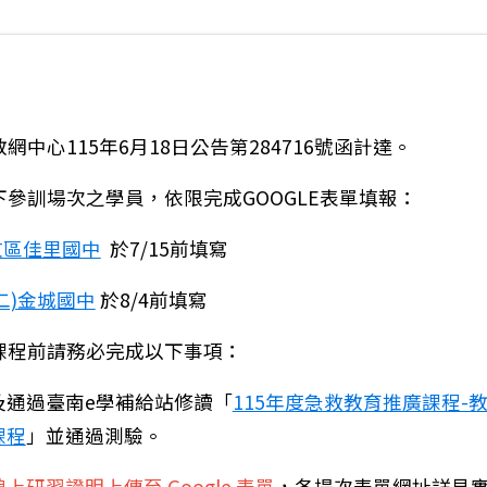
網中心115年6月18日公告第284716號函計達。
下參訓場次之學員，依限完成GOOGLE表單填報：
文區佳里國中
於7/15前填寫
二)金城國中
於8/4前填寫
課程前請務必完成以下事項：
成及通過臺南e學補給站修讀「
115年度急救教育推廣課程-
臺南市衛生局辦理「115年臺南走起來－90天健康挑戰
課程
」並通過測驗。
上研習證明上傳至 Google 表單
，各場次表單網址詳見