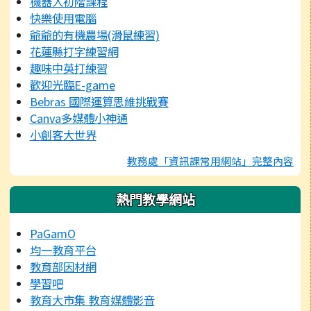
機器人初階課程
快樂使用電腦
爺爺的有機農場(滑鼠練習)
花蓮縣打字練習網
趣味中英打練習
歡迎光臨E-game
Bebras 國際運算思維挑戰賽
Canva多媒體小神通
小創客大世界
教務處「資訊課常用網站」完整內容
熱門教學網站
PaGamO
均一教育平台
教育部因材網
學習吧
教育大市集 教育媒體影音