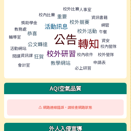
標籤雲導覽
校外比賽
人事室
校內比賽
重要
資訊書籍
校外競賽
獎助學金
網管
活動訊息
教務處
校外活動
午餐
恭喜
公告
輔導室
轉知
資安
公文轉達
校內營隊
活動網站
校外研習
校外營隊
校內收件
資訊課
狂賀
閱讀
教學網站
申請表
會計室
必上研習
AQI空氣品質
⚠️ 網路連線錯誤，請檢查網路狀態
外人入侵宣導