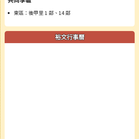
共同學區
東區：後甲里 1 鄰、14 鄰
裕文行事曆