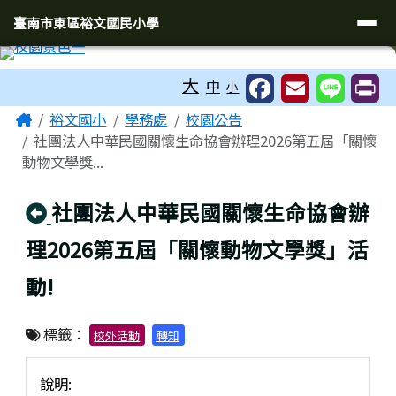
臺南市東區裕文國民小學
導覽列
跳至主內容區
臺南市東區裕文國民小學
工具列
大
中
小
頁尾區域
主內容區域
Home
裕文國小
學務處
校園公告
社團法人中華民國關懷生命協會辦理2026第五屆「關懷
動物文學獎...
回上頁
社團法人中華民國關懷生命協會辦
理2026第五屆「關懷動物文學獎」活
動!
標籤：
校外活動
轉知
說明: