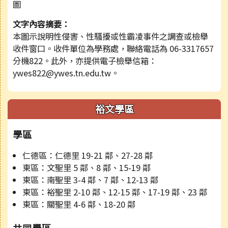
文字內容摘要：
本圖示說明性侵害、性騷擾或性霸凌事件之調查或檢舉
收件窗口。收件單位為學務處，聯絡電話為 06-3317657
分機822。此外，亦提供電子檢舉信箱：
ywes822@ywes.tn.edu.tw。
裕文學區
學區
仁德區：仁德里 19-21 鄰、27-28 鄰
東區：文聖里 5 鄰、8 鄰、15-19 鄰
東區：南聖里 3-4 鄰、7 鄰、12-13 鄰
東區：裕聖里 2-10 鄰、12-15 鄰、17-19 鄰、23 鄰
東區：關聖里 4-6 鄰、18-20 鄰