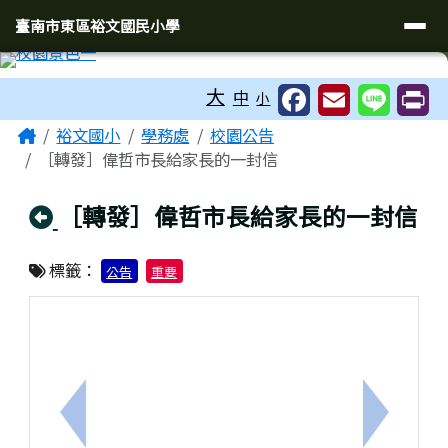
臺南市東區裕文國民小學
導覽列
跳至主內容區
臺南市東區裕文國民小學
工具列
大
中
小
頁尾區域
主內容區域
Home
裕文國小
學務處
校園公告
［轉發］偉哲市長給家長的一封信
回上頁
［轉發］偉哲市長給家長的一封信
標籤：
公告
重要
上一筆：修正「臺南市政府教育局處理疑似違法處罰
下一筆：