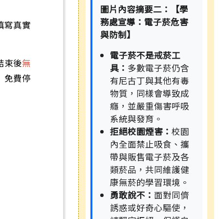
圖片內容摘要二：【學
務處宣導：電子菸危害
填寫真實
與防制】
電子菸不是戒菸工
結束後
無
具：
多數電子菸仍含
」免費停
有尼古丁與其他有毒
物質，同樣會導致成
癮，並嚴重傷害呼吸
系統與發育。
拒絕校園煙害：
校園
內全面禁止吸食、攜
帶與販售電子菸及各
類菸品，共同維護健
康無菸的學習環境。
勇敢說不：
面對同儕
誘惑或好奇心驅使，