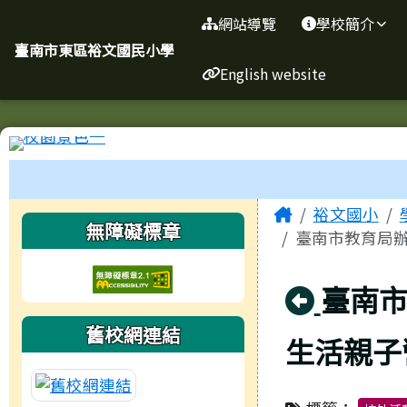
臺南市東區裕文國民小學
導覽列
跳至主內容區
網站導覽
學校簡介
臺南市東區裕文國民小學
English website
工具列
頁尾區域
主內容區
Home
裕文國小
左邊區域內容
無障礙標章
臺南市教育局辦
回上頁
臺南市
舊校網連結
生活親子