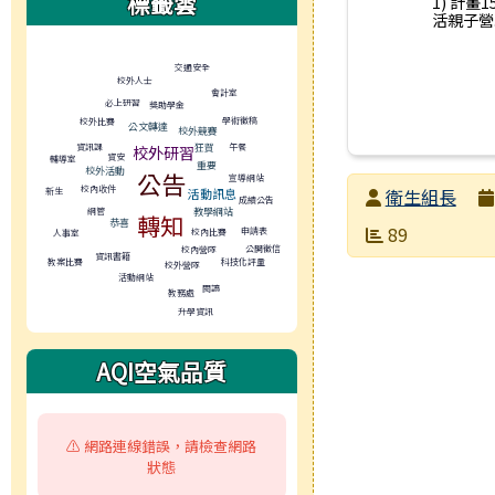
標籤雲
1) 計畫
活親子營.
標籤雲導覽
交通安全
校外人士
會計室
必上研習
獎助學金
學術徵稿
校外比賽
公文轉達
校外競賽
午餐
資訊課
狂賀
校外研習
資安
輔導室
重要
校外活動
公告
宣導網站
發布者
校內收件
衛生組長
新生
活動訊息
成績公告
教學網站
網管
轉知
恭喜
發布日期
瀏覽次數
89
申請表
校內比賽
人事室
公開徵信
校內營隊
資訊書籍
教案比賽
科技化評量
校外營隊
活動網站
閱讀
教務處
升學資訊
AQI空氣品質
⚠️ 網路連線錯誤，請檢查網路
狀態