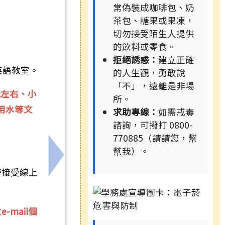
常偽裝成咖啡包、奶
茶包、糖果或果凍，
切勿接受陌生人提供
的飲料或零食。
拒絕誘惑：
建立正確
英語教室。
的人生觀，勇敢說
「不」，遠離是非場
c左右、小
所。
飲用水等文
求助專線：
如需戒毒
諮詢，可撥打 0800-
770885（請請您，幫
幫我）。
自救知識！
下一筆：臺南市教育局辦理「SDGs永續
僅接受線上
mail個