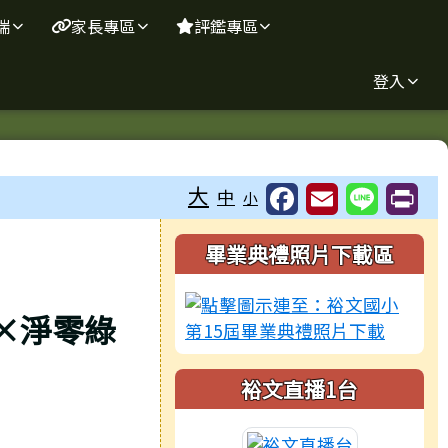
端
家長專區
評鑑專區
登入
大
中
小
右邊區域內容
畢業典禮照片下載區
×淨零綠
裕文直播1台