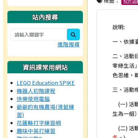
標籤：
校外活
站內搜尋
說明:
search
一、依據
進階搜尋
二、活動
零綠生活
資訊課常用網站
色思維，
LEGO Education SPIKE
三、活動
機器人初階課程
快樂使用電腦
(一) 活
爺爺的有機農場(滑鼠練
生為一組
習)
花蓮縣打字練習網
(二) 活
趣味中英打練習
名
。)