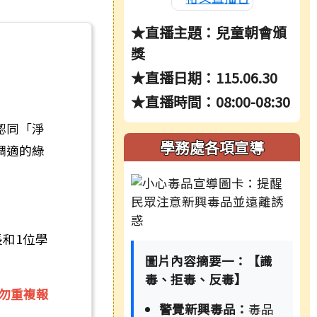
★直播主題：兒童朝會頒
獎
★直播日期：115.06.30
★直播時間：08:00-08:30
認同「淨
學務處各項宣導
調適的綠
長和1位學
圖片內容摘要一：【識
毒、拒毒、反毒】
勿重複報
警覺新興毒品：
毒品