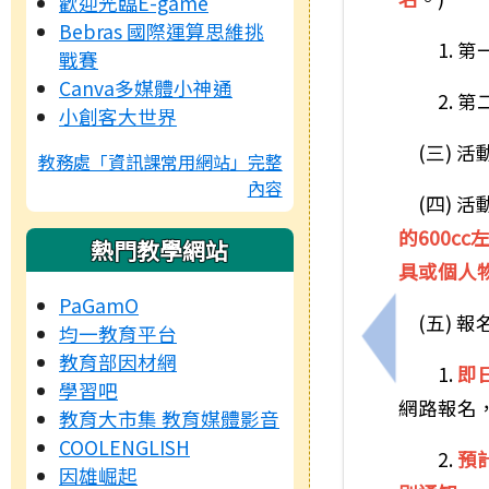
歡迎光臨E-game
Bebras 國際運算思維挑
1. 第一
戰賽
Canva多媒體小神通
2. 第二
小創客大世界
(三) 活
教務處「資訊課常用網站」完整
內容
(四) 活
的600c
熱門教學網站
具或個人
PaGamO
(五) 報
均一教育平台
上一筆：鑑
教育部因材網
1.
即
學習吧
網路報名
教育大市集 教育媒體影音
COOLENGLISH
2.
預
因雄崛起