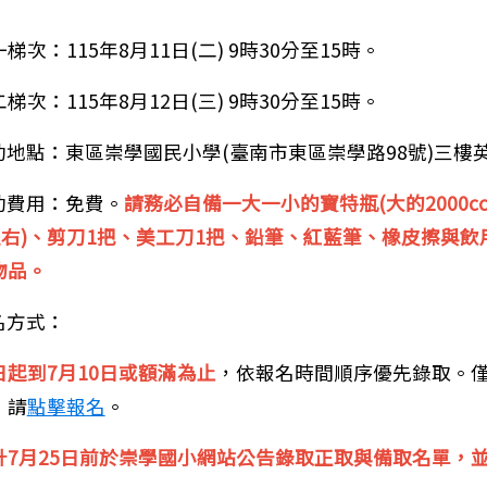
梯次：115年8月11日(二) 9時30分至15時。
梯次：115年8月12日(三) 9時30分至15時。
動地點：東區崇學國民小學(臺南市東區崇學路98號)三樓
動費用：免費。
請務必自備一大一小的寶特瓶(大的2000c
c左右)、剪刀1把、美工刀1把、鉛筆、紅藍筆、橡皮擦與
物品。
名方式：
於夏季將近，請親師生務必注意暑假水域安全及認識相關
日起到7月10日或額滿為止
，依報名時間順序優先錄取。
，請
點擊報名
。
計7月25日前於崇學國小網站公告錄取正取與備取名單，並e-