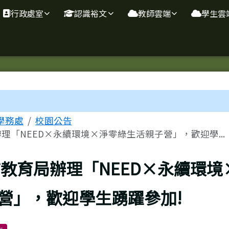
行政處室
認識裕文
教師雲端
學生雲
域
學務處
校園公告
理「NEED×永續環境×淨零綠生活親子營」，歡迎學...
教育局辦理「NEED×永續環境
營」，歡迎學生踴躍參加!