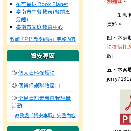
別通知
。
布可星球 Book Planet
臺南市午餐教育(餐前五
3. 報
分鐘)
資料。
臺南市家庭教育中心
四、本活
教師「熱門教學網站」完整內容
法提供托
資安專區
放!
五、本案聯
◎
個人資料保護法
jerry713
◎
個資保護聯絡窗口
◎
全民資訊素養自我評量
活動
教務處「資安專區」完整內容