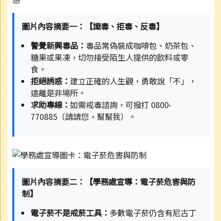
圖片內容摘要一：【識毒、拒毒、反毒】
警覺新興毒品：
毒品常偽裝成咖啡包、奶茶包、
糖果或果凍，切勿接受陌生人提供的飲料或零
食。
拒絕誘惑：
建立正確的人生觀，勇敢說「不」，
遠離是非場所。
求助專線：
如需戒毒諮詢，可撥打 0800-
770885（請請您，幫幫我）。
圖片內容摘要二：【學務處宣導：電子菸危害與防
制】
電子菸不是戒菸工具：
多數電子菸仍含有尼古丁