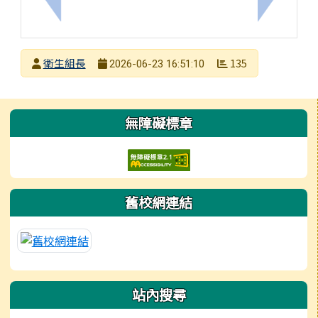
上一筆：第60期「氣候少年」電子檔，歡迎閱讀、分
下一筆：
發布者
衛生組長
135
2026-06-23 16:51:10
發布日期
瀏覽次數
左邊區域內容
無障礙標章
舊校網連結
站內搜尋