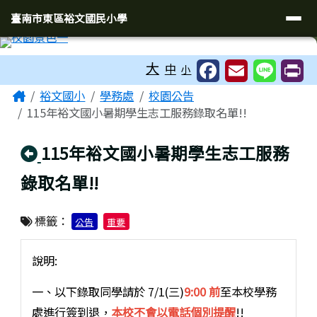
臺南市東區裕文國民小學
導覽列
跳至主內容區
臺南市東區裕文國民小學
工具列
大
中
小
頁尾區域
主內容區域
Home
裕文國小
學務處
校園公告
115年裕文國小暑期學生志工服務錄取名單!!
回上頁
115年裕文國小暑期學生志工服務
錄取名單!!
標籤：
公告
重要
說明:
一、以下錄取同學請於 7/1(三)
9:00 前
至本校學務
處進行簽到退，
本校不會以電話個別提醒
!!