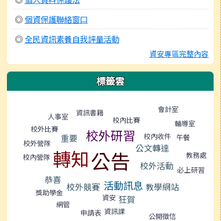
◎
個資保護聯絡窗口
◎
全民資訊素養自我評量活動
資安專區完整內容
標籤雲
標籤雲導覽
會計室
資訊書籍
人事室
校內比賽
輔導室
校外比賽
校外研習
校內收件
重要
午餐
校外營隊
公文轉達
轉知
公告
教務處
校內營隊
校外活動
必上研習
恭喜
活動訊息
校外競賽
教學網站
獎助學金
資安
狂賀
網管
資訊課
申請表
公開徵信