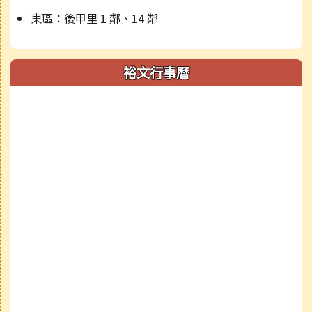
東區：後甲里 1 鄰、14 鄰
裕文行事曆