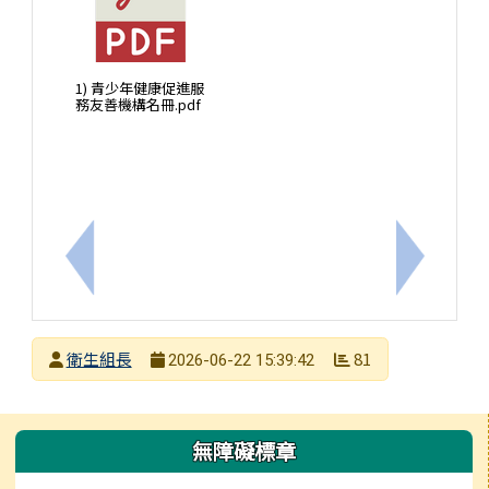
1) 青少年健康促進服
務友善機構名冊.pdf
上一筆：檢送衛生福利部提供之預防熱傷害衛教宣導
下一筆：
發布者
衛生組長
81
2026-06-22 15:39:42
發布日期
瀏覽次數
左邊區域內容
無障礙標章