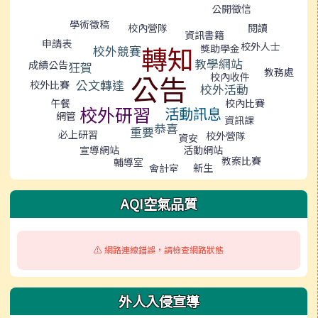
標籤雲導覽
公開徵信
學術徵稿
閱讀
校內營隊
資訊書籍
申請表
轉知
校外人士
獎助學金
校外競賽
教學網站
成績公告
狂賀
教務處
公告
校內收件
公文轉達
校外比賽
校外活動
午餐
校內比賽
校外研習
活動訊息
網管
資訊課
恭喜
重要
必上研習
校外營隊
資安
活動網站
宣導網站
教案比賽
輔導室
新生
會計室
AQI空氣品質
⚠️ 網路連線錯誤，請檢查網路狀態
外人入侵宣導