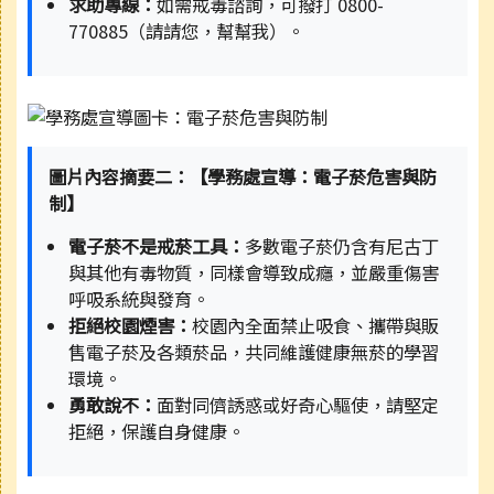
求助專線：
如需戒毒諮詢，可撥打 0800-
770885（請請您，幫幫我）。
圖片內容摘要二：【學務處宣導：電子菸危害與防
制】
電子菸不是戒菸工具：
多數電子菸仍含有尼古丁
與其他有毒物質，同樣會導致成癮，並嚴重傷害
呼吸系統與發育。
拒絕校園煙害：
校園內全面禁止吸食、攜帶與販
售電子菸及各類菸品，共同維護健康無菸的學習
環境。
勇敢說不：
面對同儕誘惑或好奇心驅使，請堅定
拒絕，保護自身健康。