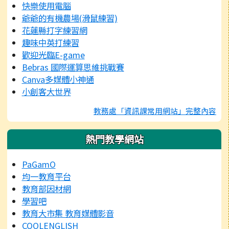
快樂使用電腦
爺爺的有機農場(滑鼠練習)
花蓮縣打字練習網
趣味中英打練習
歡迎光臨E-game
Bebras 國際運算思維挑戰賽
Canva多媒體小神通
小創客大世界
教務處「資訊課常用網站」完整內容
熱門教學網站
PaGamO
均一教育平台
教育部因材網
學習吧
教育大市集 教育媒體影音
COOLENGLISH