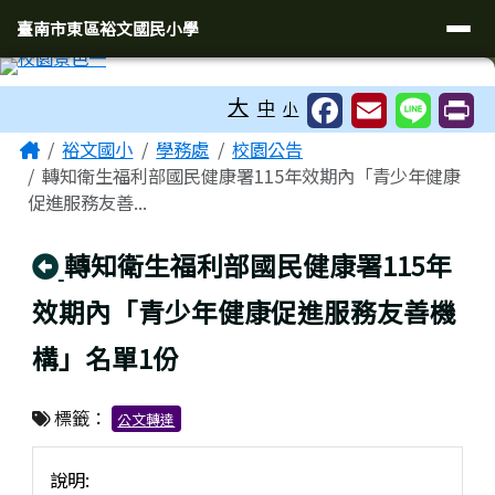
臺南市東區裕文國民小學
導覽列
跳至主內容區
臺南市東區裕文國民小學
工具列
大
中
小
頁尾區域
主內容區域
Home
裕文國小
學務處
校園公告
轉知衛生福利部國民健康署115年效期內「青少年健康
促進服務友善...
回上頁
轉知衛生福利部國民健康署115年
效期內「青少年健康促進服務友善機
構」名單1份
標籤：
公文轉達
說明: