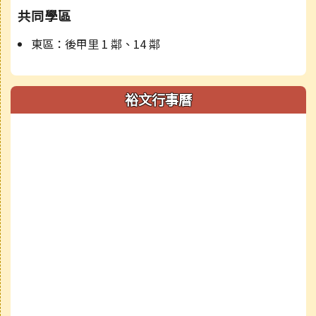
共同學區
東區：後甲里 1 鄰、14 鄰
裕文行事曆