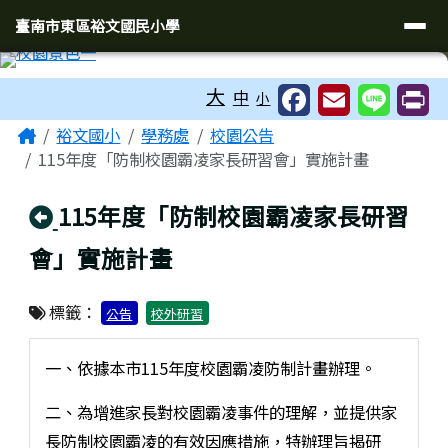
臺南市東區裕文國民小學
導覽列
跳至主內容區
臺南市東區裕文國民小學
工具列
大
中
小
頁尾區域
主內容區域
Home
裕文國小
學務處
校園公告
115年度「防制校園霸凌家長研習會」實施計畫
回上頁
115年度「防制校園霸凌家長研習
會」實施計畫
標籤：
公告
校外研習
一、依據本市115年度校園霸凌防制計畫辦理。
二、為增進家長對校園霸凌事件的理解，並提供家
長防制校園霸凌的有效因應措施，特辦理旨揭研