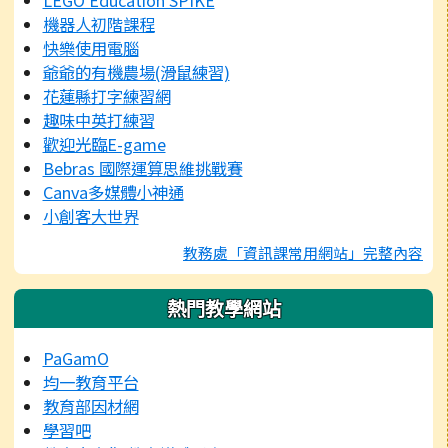
機器人初階課程
快樂使用電腦
爺爺的有機農場(滑鼠練習)
花蓮縣打字練習網
趣味中英打練習
歡迎光臨E-game
Bebras 國際運算思維挑戰賽
Canva多媒體小神通
小創客大世界
教務處「資訊課常用網站」完整內容
熱門教學網站
PaGamO
均一教育平台
教育部因材網
學習吧