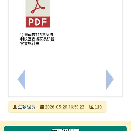
1) 臺南市115年度防
制校園霸凌家長研習
會實施計畫
上一筆：衛生福利部「醫事服務機構辦理口腔預防保
下一筆：
發布者
生教組長
110
2026-05-20 16:59:22
發布日期
瀏覽次數
左邊區域內容