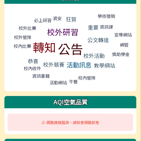
標籤雲導覽
學術徵稿
資安
狂賀
必上研習
重要
資訊課
校外比賽
校外研習
宣導網站
校外營隊
公文轉達
轉知
公告
網管
校內比賽
獎助學金
校外活動
恭喜
活動訊息
校外競賽
教學網站
校內收件
資訊書籍
校內營隊
午餐
活動網站
AQI空氣品質
⚠️ 網路連線錯誤，請檢查網路狀態