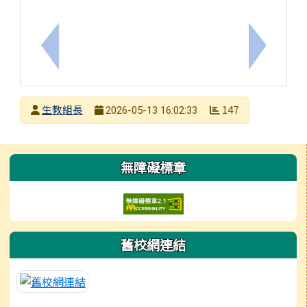
上一筆：中華民國各界慶祝第104 屆國際合作社節合
下一筆：
發布者
生教組長
147
2026-05-13 16:02:33
發布日期
瀏覽次數
左邊區域內容
無障礙標章
舊校網連結