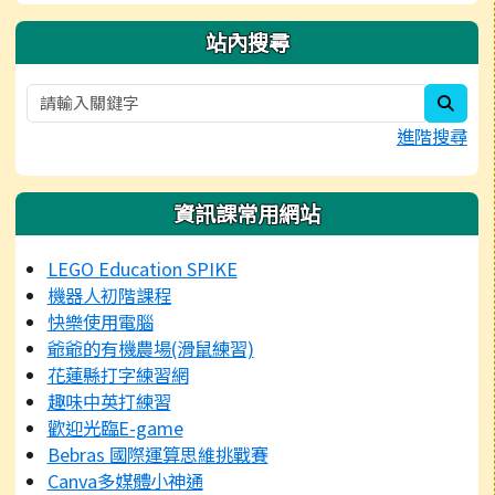
站內搜尋
sear
進階搜尋
資訊課常用網站
LEGO Education SPIKE
機器人初階課程
快樂使用電腦
爺爺的有機農場(滑鼠練習)
花蓮縣打字練習網
趣味中英打練習
歡迎光臨E-game
Bebras 國際運算思維挑戰賽
Canva多媒體小神通