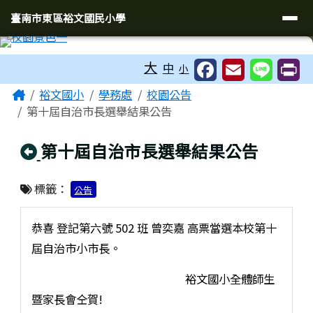
臺南市東區裕文國民小學
導覽列
跳至主內容區
臺南市東區裕文國民小學
工具列
大
中
小
頁尾區域
主內容區域
Home
裕文國小
學務處
校園公告
第十屆自治市長選舉結果公告
回上頁
第十屆自治市長選舉結果公告
標籤：
公告
恭喜 登記第六號 502 班 曾奕嘉 高票當選本校第十
屆自治市小市長。
裕文國小全體師生
暨家長會仝賀!