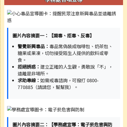
圖片內容摘要一：【識毒、拒毒、反毒】
警覺新興毒品：
毒品常偽裝成咖啡包、奶茶包、
糖果或果凍，切勿接受陌生人提供的飲料或零
食。
拒絕誘惑：
建立正確的人生觀，勇敢說「不」，
遠離是非場所。
求助專線：
如需戒毒諮詢，可撥打 0800-
770885（請請您，幫幫我）。
圖片內容摘要二：【學務處宣導：電子菸危害與防