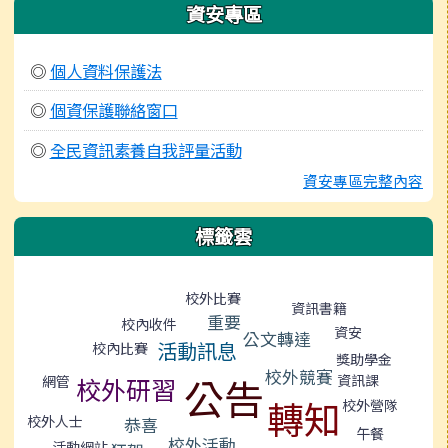
資安專區
◎
個人資料保護法
◎
個資保護聯絡窗口
◎
全民資訊素養自我評量活動
資安專區完整內容
標籤雲
標籤雲導覽
校外比賽
資訊書籍
重要
校內收件
資安
公文轉達
活動訊息
校內比賽
獎助學金
校外競賽
公告
資訊課
網管
校外研習
轉知
校外營隊
校外人士
恭喜
午餐
校外活動
活動網站