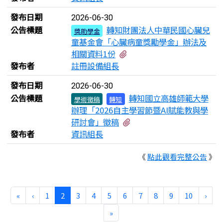
發布日期
2026-06-30
公告標題
轉知財團法人中華民國心臟兒
獎助學金
童基金會「心臟病童獎勵學金」辦法及
有2個附檔
相關資料1份
發布者
註冊設備組長
發布日期
2026-06-30
公告標題
轉知國立高雄師範大學
學術徵稿
轉知
辦理「2026自主學習節暨AI賦能教與學
有1個附檔
研討會」徵稿
發布者
資訊組長
《
點此觀看完整公告
》
第一頁
上一頁
(目前頁次)
下一
«
‹
1
2
3
4
5
6
7
8
9
10
›
最後頁
»