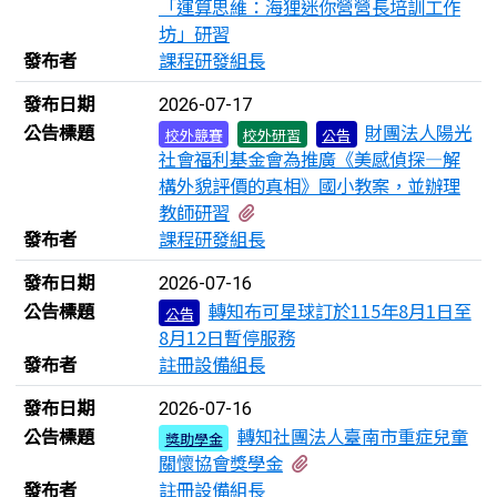
「運算思維：海狸迷你營營長培訓工作
坊」研習
發布者
課程研發組長
發布日期
2026-07-17
公告標題
財團法人陽光
校外競賽
校外研習
公告
社會福利基金會為推廣《美感偵探—解
構外貌評價的真相》國小教案，並辦理
有1個附檔
教師研習
發布者
課程研發組長
發布日期
2026-07-16
公告標題
轉知布可星球訂於115年8月1日至
公告
8月12日暫停服務
發布者
註冊設備組長
發布日期
2026-07-16
公告標題
轉知社團法人臺南市重症兒童
獎助學金
有1個附檔
關懷協會獎學金
發布者
註冊設備組長