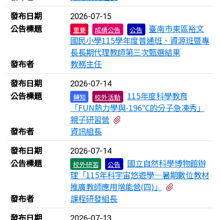
發布日期
2026-07-15
公告標題
臺南市東區裕文
重要
成績公告
公告
國民小學115學年度普通班、資源班暨專
長長期代理教師第三次甄選結果
發布者
教務主任
發布日期
2026-07-14
公告標題
115年度科學教育
轉知
校外活動
「FUN熱力學與-196℃的分子急凍秀」
有1個附檔
親子研習營
發布者
資訊組長
發布日期
2026-07-14
公告標題
國立自然科學博物館辦
校外研習
公告
理「115年科宇宙悠遊學—暑期數位教材
有1個附檔
推廣教師應用增能營(四)」
發布者
課程研發組長
發布日期
2026-07-13