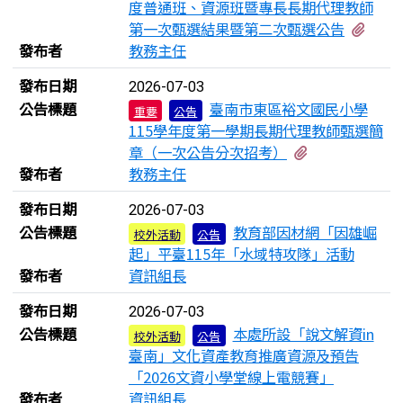
度普通班、資源班暨專長長期代理教師
有1
第一次甄選結果暨第二次甄選公告
發布者
教務主任
發布日期
2026-07-03
公告標題
臺南市東區裕文國民小學
重要
公告
115學年度第一學期長期代理教師甄選簡
有1個附檔
章（一次公告分次招考）
發布者
教務主任
發布日期
2026-07-03
公告標題
教育部因材網「因雄崛
校外活動
公告
起」平臺115年「水域特攻隊」活動
發布者
資訊組長
發布日期
2026-07-03
公告標題
本處所設「說文解資in
校外活動
公告
臺南」文化資產教育推廣資源及預告
「2026文資小學堂線上電競賽」
發布者
資訊組長