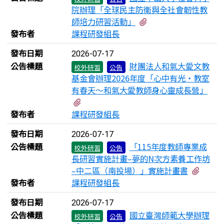
院辦理「全球民主防衛與全社會韌性教
有1個附檔
師培力研習活動」
發布者
課程研發組長
發布日期
2026-07-17
公告標題
財團法人和氣大愛文教
校外研習
公告
基金會辦理2026年度「心中有光・教室
有春天～和氣大愛教師身心靈成長營」
有1個附檔
發布者
課程研發組長
發布日期
2026-07-17
公告標題
「115年度教師專業成
校外研習
公告
長研習實施計畫–夢的N次方素養工作坊
有1個
–中二區（南投場）」實施計畫書
發布者
課程研發組長
發布日期
2026-07-17
公告標題
國立臺灣師範大學辦理
校外研習
公告