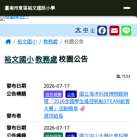
臺南市東區裕文國民小學
導覽列
跳至主內容區
臺南市東區裕文國民小學
工具列
大
中
小
頁尾區域
主內容區域
Home
裕文國小
教務處
校園公告
裕文國小
教務處
校園公告
7153
新聞列表
發布日期
2026-07-17
公告標題
國立海洋科技博物館辦
校外競賽
公告
理「2026全國學生遙控帆船STEAM創客
有1個附檔
大賽」活動簡章
發布者
資訊組長
發布日期
2026-07-17
公告標題
國立中山大學社會科學
校外研習
公告