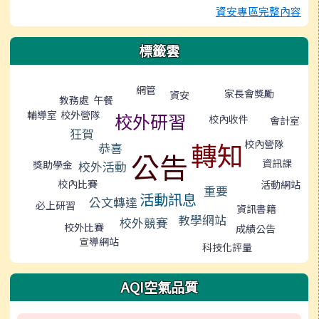
資安專區完整內容
標籤雲
標籤雲導覽
網管
家長會獎勵
資安
午餐
教務處
輔導室
校外營隊
校外研習
校內收件
會計室
狂賀
轉知
校內營隊
恭喜
公告
資訊課
校外活動
獎助學金
校內比賽
活動網站
重要
活動訊息
公文轉達
必上研習
資訊書籍
教學網站
校外競賽
校外比賽
成績公告
宣導網站
科技化評量
AQI空氣品質