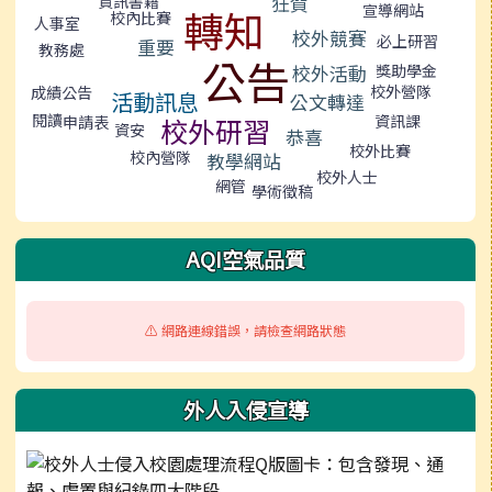
狂賀
資訊書籍
宣導網站
轉知
校內比賽
人事室
校外競賽
必上研習
重要
教務處
公告
校外活動
獎助學金
校外營隊
成績公告
活動訊息
公文轉達
閱讀
資訊課
校外研習
申請表
資安
恭喜
校外比賽
校內營隊
教學網站
校外人士
網管
學術徵稿
AQI空氣品質
⚠️ 網路連線錯誤，請檢查網路狀態
外人入侵宣導