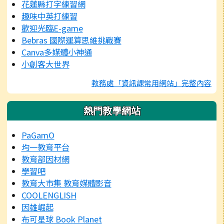
花蓮縣打字練習網
趣味中英打練習
歡迎光臨E-game
Bebras 國際運算思維挑戰賽
Canva多媒體小神通
小創客大世界
教務處「資訊課常用網站」完整內容
熱門教學網站
PaGamO
均一教育平台
教育部因材網
學習吧
教育大市集 教育媒體影音
COOLENGLISH
因雄崛起
布可星球 Book Planet