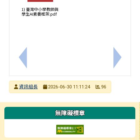
1) 臺灣中小學教師與
學生AI素養框架.pdf
上一筆：轉知國立高雄師範大學辦理「2026自主學習
下一筆：
發布者
資訊組長
96
2026-06-30 11:11:24
發布日期
瀏覽次數
左邊區域內容
無障礙標章