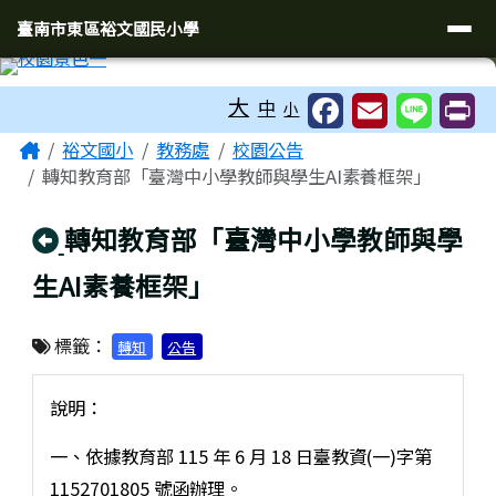
臺南市東區裕文國民小學
導覽列
跳至主內容區
臺南市東區裕文國民小學
工具列
大
中
小
頁尾區域
主內容區域
Home
裕文國小
教務處
校園公告
轉知教育部「臺灣中小學教師與學生AI素養框架」
回上頁
轉知教育部「臺灣中小學教師與學
生AI素養框架」
標籤：
轉知
公告
說明：
一、依據教育部 115 年 6 月 18 日臺教資(一)字第
1152701805 號函辦理。