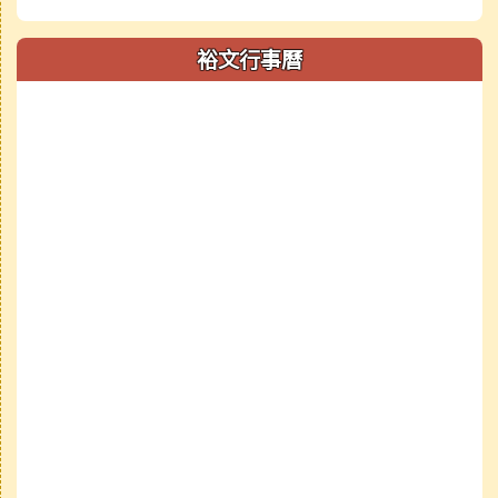
裕文行事曆