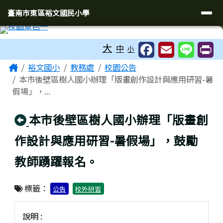
臺南市東區裕文國民小學
導覽列
跳至主內容區
臺南市東區裕文國民小學
工具列
大
中
小
頁尾區域
主內容區域
Home
裕文國小
教務處
校園公告
本市後壁區樹人國小辦理「版畫創作設計與應用研習-暑
假場」，...
回上頁
本市後壁區樹人國小辦理「版畫創
作設計與應用研習-暑假場」，鼓勵
教師踴躍報名。
標籤：
公告
校外研習
說明 :