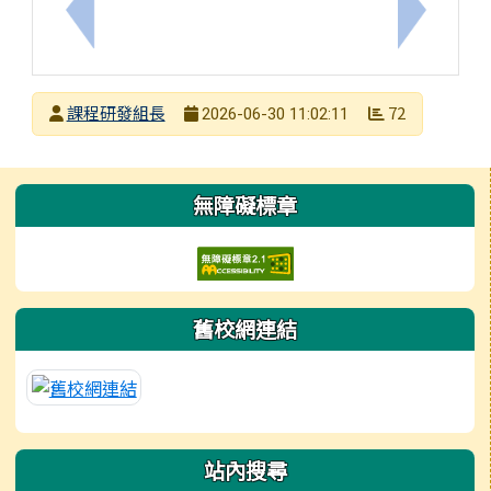
上一筆：轉知國立臺灣科技大學辦理「AI導入時空學
下一筆：A
發布者
課程研發組長
72
2026-06-30 11:02:11
發布日期
瀏覽次數
左邊區域內容
無障礙標章
舊校網連結
站內搜尋