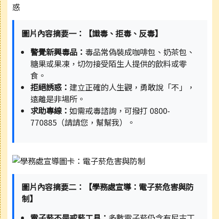
圖片內容摘要一：【識毒、拒毒、反毒】
警覺新興毒品：
毒品常偽裝成咖啡包、奶茶包、
糖果或果凍，切勿接受陌生人提供的飲料或零
食。
拒絕誘惑：
建立正確的人生觀，勇敢說「不」，
遠離是非場所。
求助專線：
如需戒毒諮詢，可撥打 0800-
770885（請請您，幫幫我）。
圖片內容摘要二：【學務處宣導：電子菸危害與防
制】
電子菸不是戒菸工具：
多數電子菸仍含有尼古丁