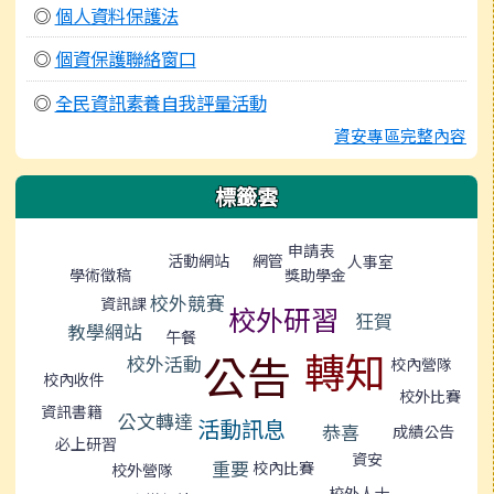
◎
個人資料保護法
◎
個資保護聯絡窗口
◎
全民資訊素養自我評量活動
資安專區完整內容
標籤雲
標籤雲導覽
申請表
網管
活動網站
人事室
學術徵稿
獎助學金
校外競賽
資訊課
校外研習
狂賀
教學網站
午餐
轉知
公告
校外活動
校內營隊
校內收件
校外比賽
資訊書籍
公文轉達
活動訊息
恭喜
成績公告
必上研習
資安
重要
校內比賽
校外營隊
校外人士