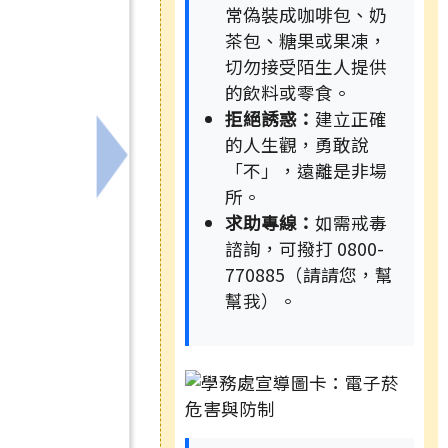
常偽裝成咖啡包、奶
茶包、糖果或果凍，
切勿接受陌生人提供
的飲料或零食。
拒絕誘惑：
建立正確
的人生觀，勇敢說
「不」，遠離是非場
動「2026酷課夏日尋寶趣」，鼓勵本校同學踴躍參加。
下一筆：有關本市教師專業學習社群召集
所。
求助專線：
如需戒毒
諮詢，可撥打 0800-
770885（請請您，幫
幫我）。