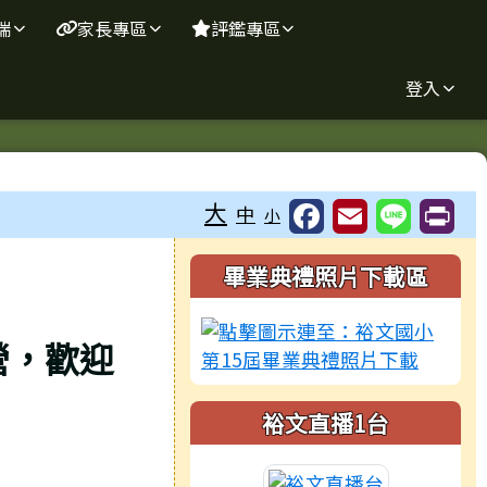
端
家長專區
評鑑專區
登入
大
中
小
右邊區域內容
畢業典禮照片下載區
畫營，歡迎
裕文直播1台