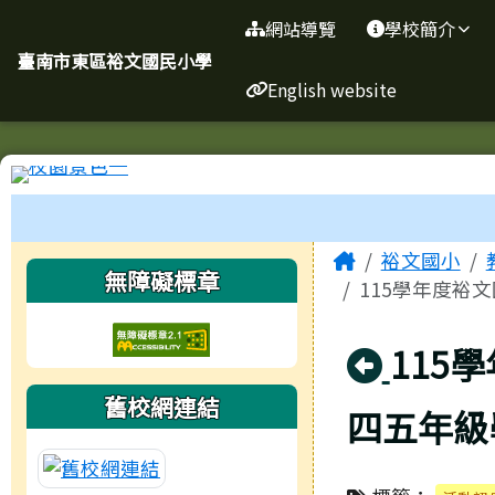
臺南市東區裕文國民小學
導覽列
跳至主內容區
網站導覽
學校簡介
臺南市東區裕文國民小學
English website
工具列
頁尾區域
主內容區
Home
裕文國小
左邊區域內容
無障礙標章
115學年度裕
回上頁
115
舊校網連結
四五年級