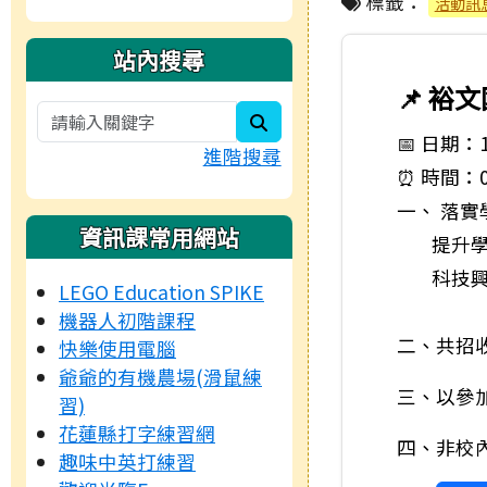
標籤：
活動訊
站內搜尋
📌 裕文
search
📅 日期：11
進階搜尋
⏰ 時間：08:
一、 落
資訊課常用網站
提升學生
科技興趣
LEGO Education SPIKE
機器人初階課程
二、共招
快樂使用電腦
爺爺的有機農場(滑鼠練
三、以參加
習)
花蓮縣打字練習網
四、非校
趣味中英打練習