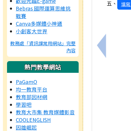
歡迎光臨E-game
五、
填寫
Bebras 國際運算思維挑
戰賽
Canva多媒體小神通
小創客大世界
教務處「資訊課常用網站」完整
上一筆：轉知
內容
熱門教學網站
PaGamO
均一教育平台
教育部因材網
學習吧
教育大市集 教育媒體影音
COOLENGLISH
因雄崛起