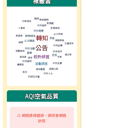
標籤雲
標籤雲導覽
閱讀
學術徵稿
升學資訊
教務處
校外營隊
人事室
宣導網站
校外競賽
必上研習
轉知
申請表
教學網站
恭喜
獎助學金
公文轉達
網管
交通安全
公告
校內比賽
校外活動
活動網站
校內收件
重要
會計室
狂賀
校外研習
資訊課
午餐
資安
校內營隊
活動訊息
校外比賽
輔導室
成績公告
資訊書籍
新生
校外人士
科技化評量
AQI空氣品質
⚠️ 網路連線錯誤，請檢查網路
狀態