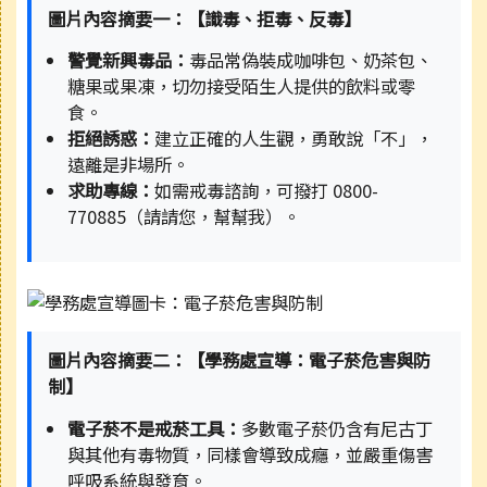
圖片內容摘要一：【識毒、拒毒、反毒】
警覺新興毒品：
毒品常偽裝成咖啡包、奶茶包、
糖果或果凍，切勿接受陌生人提供的飲料或零
食。
拒絕誘惑：
建立正確的人生觀，勇敢說「不」，
遠離是非場所。
求助專線：
如需戒毒諮詢，可撥打 0800-
770885（請請您，幫幫我）。
圖片內容摘要二：【學務處宣導：電子菸危害與防
制】
電子菸不是戒菸工具：
多數電子菸仍含有尼古丁
與其他有毒物質，同樣會導致成癮，並嚴重傷害
呼吸系統與發育。