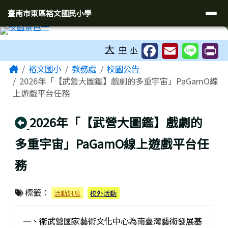
臺南市東區裕文國民小學
導覽列
跳至主內容區
臺南市東區裕文國民小學
工具列
大
中
小
頁尾區域
主內容區域
Home
裕文國小
教務處
校園公告
2026年「【武營大圖鑑】戲劇的多重宇宙」PaGamO線
上遊戲平台任務
回上頁
2026年「【武營大圖鑑】戲劇的
多重宇宙」PaGamO線上遊戲平台任
務
標籤：
活動訊息
校外活動
一、衛武營國家藝術文化中心為南臺灣藝術發展基