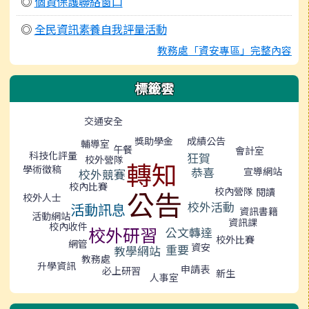
◎
個資保護聯絡窗口
◎
全民資訊素養自我評量活動
教務處「資安專區」完整內容
標籤雲
標籤雲導覽
交通安全
成績公告
獎助學金
輔導室
午餐
會計室
科技化評量
狂賀
校外營隊
轉知
學術徵稿
恭喜
宣導網站
校外競賽
校內比賽
校內營隊
公告
閱讀
校外人士
校外活動
活動訊息
資訊書籍
活動網站
資訊課
校內收件
校外研習
公文轉達
校外比賽
網管
資安
重要
教學網站
教務處
升學資訊
申請表
必上研習
新生
人事室