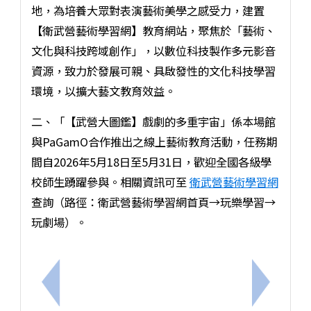
地，為培養大眾對表演藝術美學之感受力，建置
【衛武營藝術學習網】教育網站，聚焦於「藝術、
文化與科技跨域創作」，以數位科技製作多元影音
資源，致力於發展可親、具啟發性的文化科技學習
環境，以擴大藝文教育效益。
二、「【武營大圖鑑】戲劇的多重宇宙」係本場館
與PaGamO合作推出之線上藝術教育活動，任務期
間自2026年5月18日至5月31日，歡迎全國各級學
校師生踴躍參與。相關資訊可至
衛武營藝術學習網
查詢（路徑：衛武營藝術學習網首頁→玩樂學習→
玩劇場）。
上一筆：「115年臺南市機器人營x美光晶片營實施計
下一筆：社