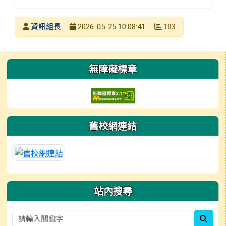
發布者
資訊組長
103
2026-05-25 10:08:41
發布日期
瀏覽次數
左邊區域內容
無障礙標章
舊校網連結
站內搜尋
sear