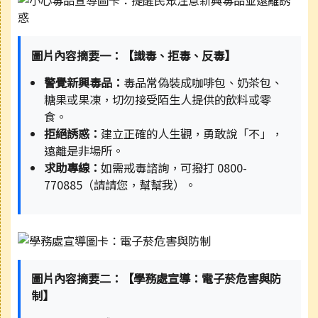
圖片內容摘要一：【識毒、拒毒、反毒】
警覺新興毒品：
毒品常偽裝成咖啡包、奶茶包、
糖果或果凍，切勿接受陌生人提供的飲料或零
食。
拒絕誘惑：
建立正確的人生觀，勇敢說「不」，
遠離是非場所。
求助專線：
如需戒毒諮詢，可撥打 0800-
770885（請請您，幫幫我）。
圖片內容摘要二：【學務處宣導：電子菸危害與防
制】