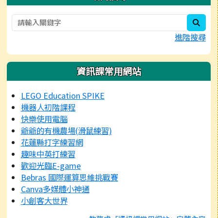
sear
進階搜尋
資訊課常用網站
LEGO Education SPIKE
機器人初階課程
快樂使用電腦
爺爺的有機農場(滑鼠練習)
花蓮縣打字練習網
趣味中英打練習
歡迎光臨E-game
Bebras 國際運算思維挑戰賽
Canva多媒體小神通
小創客大世界