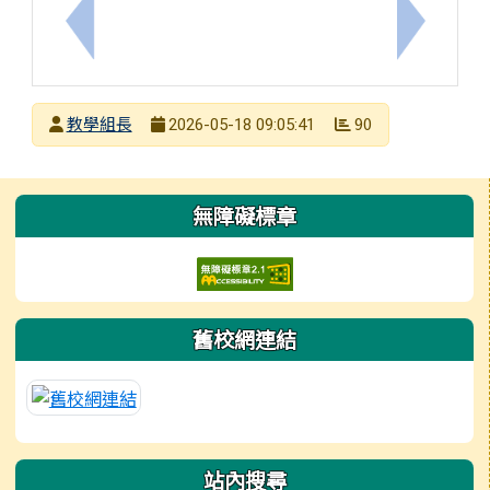
上一筆：轉知家長鼓勵學生踴躍報名參加本市115年
下一筆：
發布者
教學組長
90
2026-05-18 09:05:41
發布日期
瀏覽次數
左邊區域內容
無障礙標章
舊校網連結
站內搜尋