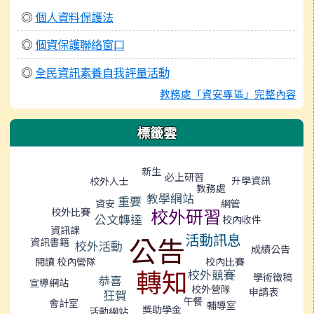
◎
個人資料保護法
◎
個資保護聯絡窗口
◎
全民資訊素養自我評量活動
教務處「資安專區」完整內容
標籤雲
標籤雲導覽
新生
必上研習
升學資訊
校外人士
教務處
教學網站
重要
網管
資安
校外研習
校外比賽
公文轉達
校內收件
資訊課
活動訊息
公告
資訊書籍
校外活動
成績公告
校內營隊
閱讀
校內比賽
轉知
校外競賽
學術徵稿
恭喜
宣導網站
校外營隊
申請表
狂賀
午餐
會計室
輔導室
獎助學金
活動網站