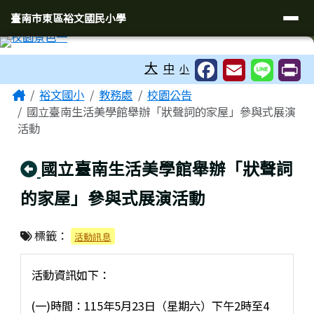
臺南市東區裕文國民小學
導覽列
跳至主內容區
臺南市東區裕文國民小學
工具列
大
中
小
頁尾區域
主內容區域
Home
裕文國小
教務處
校園公告
國立臺南生活美學館舉辦「狀聲詞的家屋」參與式展演
活動
回上頁
國立臺南生活美學館舉辦「狀聲詞
的家屋」參與式展演活動
標籤：
活動訊息
活動資訊如下：
(一)時間：115年5月23日（星期六）下午2時至4