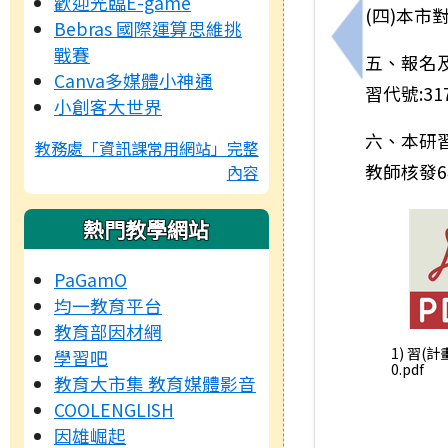
歡迎光臨E-game
(四)本
Bebras 國際運算思維挑
上一筆：國
戰賽
五、報名及
Canva多媒體小神通
習代號:3
小創客大世界
六、本研
教務處「資訊課常用網站」完整
教師核發
內容
熱門教學網站
PaGamO
均一教育平台
教育部因材網
1) 習(計
學習吧
0.pdf
教育大市集 教育媒體影音
COOLENGLISH
因雄崛起