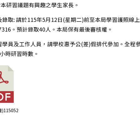
市對本研習議題有興趣之學生家長。
教署辦理「高級中等以下學校教師本土語文認證培訓實施
錄取: 請於115年5月12日(星期二)前至本局學習護照線
17316。預計錄取40人。本局保有最後審核權。
習學員及工作人員，請學校惠予公(差)假排代參加。全程
6小時研習時數。
畫)115052