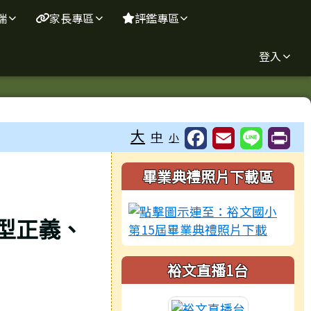
端
家長專區
評鑑專區
登入
大
中
小
右邊區域內容
畢業典禮照片下載區
型正義、
裕文直播1台